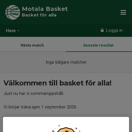
Motala Basket
Basket för alla
Logga in
Hem
Nästa match
Senaste resultat
Inga tidigare matcher
Välkommen till basket för alla!
Just nu har vi sommaruppehåll.
Vi börjar träna igen 1 september 2026.
Tisdagar 16:30 - 17:30 Motala sporthall B