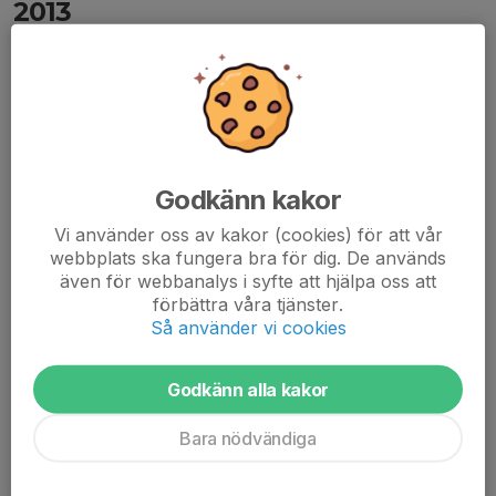
2013
5 aug 2025
0 kommentarer
Hej!
Hoppas alla har haft en fin sommar. Nästa vecka börjar flickor
2012-2013 med träningarna.
Godkänn kakor
Föreningen har inte fått alla träningstider från kommunen
(Lokalbokningen), så fort allt är klart kommer information
Vi använder oss av kakor (cookies) för att vår
skickas ut....
webbplats ska fungera bra för dig. De används
även för webbanalys i syfte att hjälpa oss att
Läs mer
förbättra våra tjänster.
Så använder vi cookies
Intressekoll - säsongen 25/26
25 jul 2025
0 kommentarer
Godkänn alla kakor
Hej!
Bara nödvändiga
Hoppas du har haft en fin sommar!