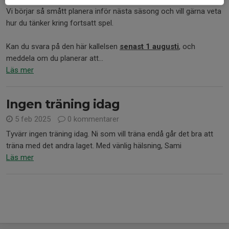
Vi börjar så smått planera inför nästa säsong och vill gärna veta
hur du tänker kring fortsatt spel.
Kan du svara på den här kallelsen
senast 1 augusti
, och
meddela om du planerar att...
Läs mer
Ingen träning idag
5 feb 2025
0 kommentarer
Tyvärr ingen träning idag. Ni som vill träna endå går det bra att
träna med det andra laget. Med vänlig hälsning, Sami
Läs mer