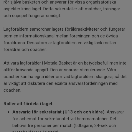
rör själva basketen och ansvarar för vissa organisatoriska
aspekter kring laget. Detta säkerställer att matcher, träningar
och cupspel fungerar smidigt.
Lagföräldern samordnar lagets föräldraaktiviteter och fungerar
som en informationskanal mellan föreningen och de övriga
föräldrarna. Dessutom är lagföräldern en viktig länk mellan
föräldrar och coacher.
Att vara lagförälder i Motala Basket är en betydelsefull men inte
alltför krävande uppgift. Den är snarare stimulerande. Våra
coacher kan ha egna idéer om vad lagföräldern ska göra, så det
är viktigt att diskutera den exakta ansvarsfördelningen med
coachen.
Roller att fördela i laget:
Ansvarig för sekretariat (U13 och och äldre)
: Ansvarar
för schemat för sekretariatet vid hemmamatcher. Det
behövs tre personer per match (tidtagare, 24-sek och