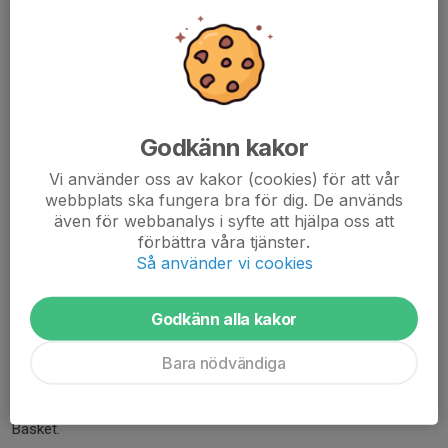
Vidarebefordra information om arrangemang, matcher och
cuper till föräldragruppen.
Hjälpa till med bemanning av sekretariat vid hemmamatcher.
Organisera samåkning till matcher, cuper och andra
lagaktiviteter.
Godkänn kakor
Detta ingår INTE i lagföräldrarollen
:
Planering av träningsupplägg och träningsinnehåll.
Vi använder oss av kakor (cookies) för att vår
Coachning under träningar eller matcher.
webbplats ska fungera bra för dig. De används
Ta ut laget till matcher
även för webbanalys i syfte att hjälpa oss att
Beslutar om speltid eller position på matcher
förbättra våra tjänster.
Så använder vi cookies
Planering av seriespel och anmälan till serierna.
Beslut om baskettaktik.
Vi uppskattar ditt engagemang – tillsammans skapar vi en
Godkänn alla kakor
positiv skillnad för våra spelare och tränare!
Bara nödvändiga
Bli en del av basketen!
Anmäl dig idag och upplev glädjen och gemenskapen i Motala
Basket.