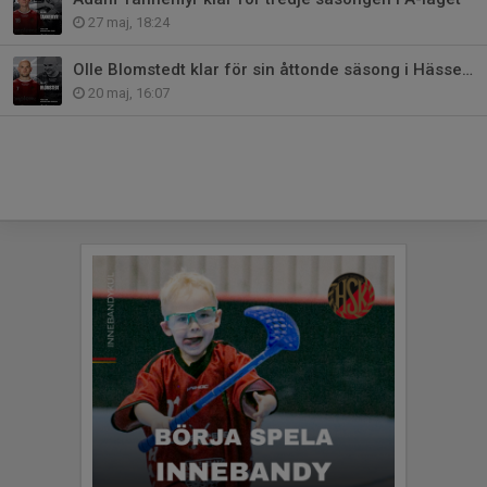
27 maj, 18:24
Olle Blomstedt klar för sin åttonde säsong i Hässelby Hawks
20 maj, 16:07