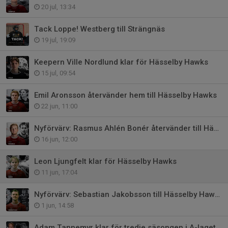
20 jul, 13:34
Tack Loppe! Westberg till Strängnäs
19 jul, 19:09
Keepern Ville Nordlund klar för Hässelby Hawks
15 jul, 09:54
Emil Aronsson återvänder hem till Hässelby Hawks
22 jun, 11:00
Nyförvärv: Rasmus Ahlén Bonér återvänder till Hässelby
16 jun, 12:00
Leon Ljungfelt klar för Hässelby Hawks
11 jun, 17:04
Nyförvärv: Sebastian Jakobsson till Hässelby Hawks
1 jun, 14:58
Adam Tannemyr klar för tredje säsongen i A-laget