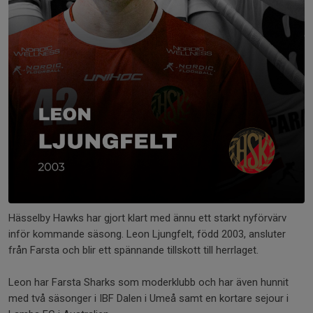
Hässelby Hawks har gjort klart med ännu ett starkt nyförvärv
inför kommande säsong. Leon Ljungfelt, född 2003, ansluter
från Farsta och blir ett spännande tillskott till herrlaget.
Leon har Farsta Sharks som moderklubb och har även hunnit
med två säsonger i IBF Dalen i Umeå samt en kortare sejour i