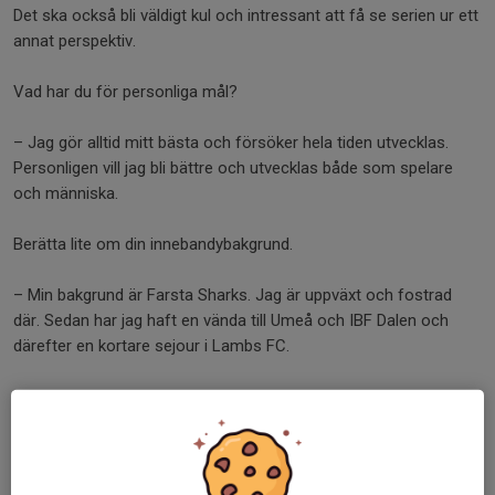
Det ska också bli väldigt kul och intressant att få se serien ur ett
annat perspektiv.
Vad har du för personliga mål?
– Jag gör alltid mitt bästa och försöker hela tiden utvecklas.
Personligen vill jag bli bättre och utvecklas både som spelare
och människa.
Berätta lite om din innebandybakgrund.
– Min bakgrund är Farsta Sharks. Jag är uppväxt och fostrad
där. Sedan har jag haft en vända till Umeå och IBF Dalen och
därefter en kortare sejour i Lambs FC.
Vad skulle du säga är dina största styrkor som spelare?
– Mina styrkor ligger framför allt i mentaliteten, pannbenet och
farten.