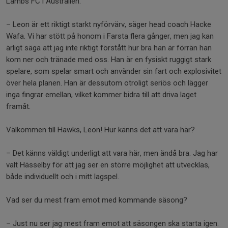
Lambs FC i Australien.
– Leon är ett riktigt starkt nyförvärv, säger head coach Hacke
Wafa. Vi har stött på honom i Farsta flera gånger, men jag kan
ärligt säga att jag inte riktigt förstått hur bra han är förrän han
kom ner och tränade med oss. Han är en fysiskt ruggigt stark
spelare, som spelar smart och använder sin fart och explosivitet
över hela planen. Han är dessutom otroligt seriös och lägger
inga fingrar emellan, vilket kommer bidra till att driva laget
framåt.
Välkommen till Hawks, Leon! Hur känns det att vara här?
– Det känns väldigt underligt att vara här, men ändå bra. Jag har
valt Hässelby för att jag ser en större möjlighet att utvecklas,
både individuellt och i mitt lagspel.
Vad ser du mest fram emot med kommande säsong?
– Just nu ser jag mest fram emot att säsongen ska starta igen.