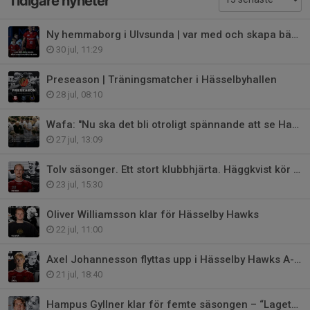
Tidigare nyheter
Ny hemmaborg i Ulvsunda | var med och skapa bästa matchupplevelsen
30 jul, 11:29
Preseason | Träningsmatcher i Hässelbyhallen
28 jul, 08:10
Wafa: "Nu ska det bli otroligt spännande att se Hawks 3.0"
27 jul, 13:09
Tolv säsonger. Ett stort klubbhjärta. Häggkvist kör vidare i Hawks.
23 jul, 15:30
Oliver Williamsson klar för Hässelby Hawks
22 jul, 11:00
Axel Johannesson flyttas upp i Hässelby Hawks A-lag
21 jul, 18:40
Hampus Gyllner klar för femte säsongen – “Lagets stämningshöjare”