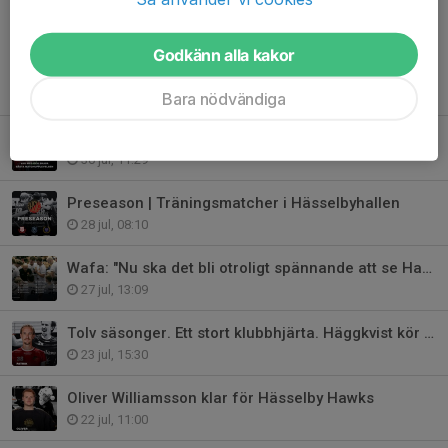
Godkänn alla kakor
Tidigare nyheter
Bara nödvändiga
Ny hemmaborg i Ulvsunda | var med och skapa bästa matchupplevelsen
30 jul, 11:29
Preseason | Träningsmatcher i Hässelbyhallen
28 jul, 08:10
Wafa: "Nu ska det bli otroligt spännande att se Hawks 3.0"
27 jul, 13:09
Tolv säsonger. Ett stort klubbhjärta. Häggkvist kör vidare i Hawks.
23 jul, 15:30
Oliver Williamsson klar för Hässelby Hawks
22 jul, 11:00