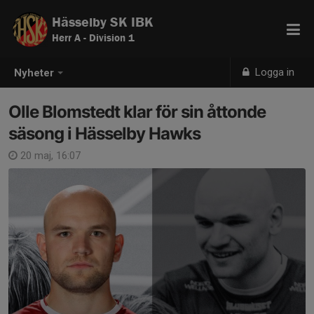
Hässelby SK IBK
Herr A - Division 1
Logga in
Nyheter
Olle Blomstedt klar för sin åttonde
säsong i Hässelby Hawks
20 maj, 16:07