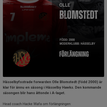
Hässelbyfostrade forwarden Olle Blomstedt (född 2000) är
klar för ännu en säsong i Hässelby Hawks. Den kommande
säsongen blir hans åttonde i A-laget.
Head coach Hacke Wafa om förlängningen: