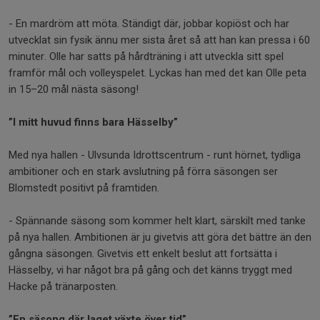
- En mardröm att möta. Ständigt där, jobbar kopiöst och har
utvecklat sin fysik ännu mer sista året så att han kan pressa i 60
minuter. Olle har satts på hårdträning i att utveckla sitt spel
framför mål och volleyspelet. Lyckas han med det kan Olle peta
in 15–20 mål nästa säsong!
”I mitt huvud finns bara Hässelby”
Med nya hallen - Ulvsunda Idrottscentrum - runt hörnet, tydliga
ambitioner och en stark avslutning på förra säsongen ser
Blomstedt positivt på framtiden.
- Spännande säsong som kommer helt klart, särskilt med tanke
på nya hallen. Ambitionen är ju givetvis att göra det bättre än den
gångna säsongen. Givetvis ett enkelt beslut att fortsätta i
Hässelby, vi har något bra på gång och det känns tryggt med
Hacke på tränarposten.
”En säsong där laget växte över tid”