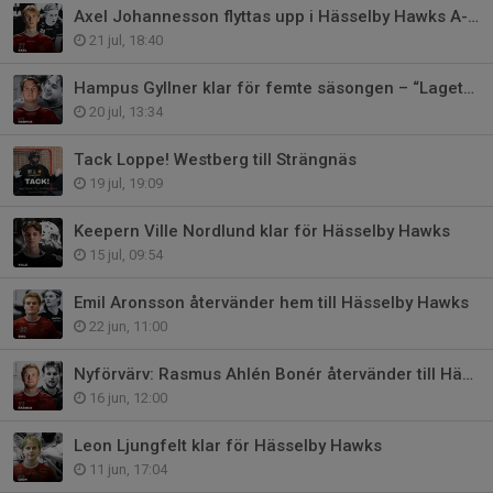
Axel Johannesson flyttas upp i Hässelby Hawks A-lag
21 jul, 18:40
Hampus Gyllner klar för femte säsongen – “Lagets stämningshöjare”
20 jul, 13:34
Tack Loppe! Westberg till Strängnäs
19 jul, 19:09
Keepern Ville Nordlund klar för Hässelby Hawks
15 jul, 09:54
Emil Aronsson återvänder hem till Hässelby Hawks
22 jun, 11:00
Nyförvärv: Rasmus Ahlén Bonér återvänder till Hässelby
16 jun, 12:00
Leon Ljungfelt klar för Hässelby Hawks
11 jun, 17:04