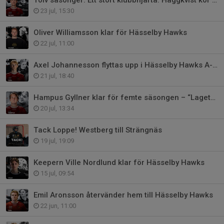
23 jul, 15:30
Oliver Williamsson klar för Hässelby Hawks
22 jul, 11:00
Axel Johannesson flyttas upp i Hässelby Hawks A-lag
21 jul, 18:40
Hampus Gyllner klar för femte säsongen – “Lagets stämningshöjare”
20 jul, 13:34
Tack Loppe! Westberg till Strängnäs
19 jul, 19:09
Keepern Ville Nordlund klar för Hässelby Hawks
15 jul, 09:54
Emil Aronsson återvänder hem till Hässelby Hawks
22 jun, 11:00