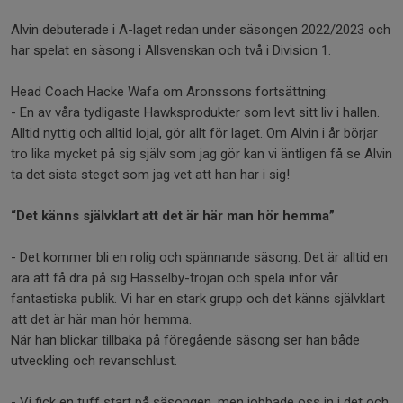
Alvin debuterade i A-laget redan under säsongen 2022/2023 och
har spelat en säsong i Allsvenskan och två i Division 1.
Head Coach Hacke Wafa om Aronssons fortsättning:
- En av våra tydligaste Hawksprodukter som levt sitt liv i hallen.
Alltid nyttig och alltid lojal, gör allt för laget. Om Alvin i år börjar
tro lika mycket på sig själv som jag gör kan vi äntligen få se Alvin
ta det sista steget som jag vet att han har i sig!
“Det känns självklart att det är här man hör hemma”
- Det kommer bli en rolig och spännande säsong. Det är alltid en
ära att få dra på sig Hässelby-tröjan och spela inför vår
fantastiska publik. Vi har en stark grupp och det känns självklart
att det är här man hör hemma.
När han blickar tillbaka på föregående säsong ser han både
utveckling och revanschlust.
- Vi fick en tuff start på säsongen, men jobbade oss in i det och