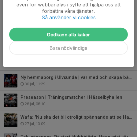
även för webbanalys i syfte att hjälpa oss att
Nu väntar alltså en fjärde säsong i moderklubbens A-lag för
förbättra våra tjänster.
Så använder vi cookies
ännu en stark Hawksprodukt.
Dela nyhet
Godkänn alla kakor
Bara nödvändiga
Tidigare nyheter
Ny hemmaborg i Ulvsunda | var med och skapa bästa matchupplevelsen
30 jul, 11:29
Preseason | Träningsmatcher i Hässelbyhallen
28 jul, 08:10
Wafa: "Nu ska det bli otroligt spännande att se Hawks 3.0"
27 jul, 13:09
Tolv säsonger. Ett stort klubbhjärta. Häggkvist kör vidare i Hawks.