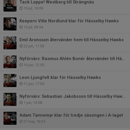
Tack Loppe! Westberg till Strängnäs
19 jul, 19:09
Keepern Ville Nordlund klar för Hässelby Hawks
15 jul, 09:54
Emil Aronsson återvänder hem till Hässelby Hawks
22 jun, 11:00
Nyförvärv: Rasmus Ahlén Bonér återvänder till Hässelby
16 jun, 12:00
Leon Ljungfelt klar för Hässelby Hawks
11 jun, 17:04
Nyförvärv: Sebastian Jakobsson till Hässelby Hawks
1 jun, 14:58
Adam Tannemyr klar för tredje säsongen i A-laget
27 maj, 18:24