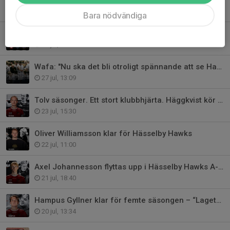
30 jul, 11:29
Bara nödvändiga
Preseason | Träningsmatcher i Hässelbyhallen
28 jul, 08:10
Wafa: "Nu ska det bli otroligt spännande att se Hawks 3.0"
27 jul, 13:09
Tolv säsonger. Ett stort klubbhjärta. Häggkvist kör vidare i Hawks.
23 jul, 15:30
Oliver Williamsson klar för Hässelby Hawks
22 jul, 11:00
Axel Johannesson flyttas upp i Hässelby Hawks A-lag
21 jul, 18:40
Hampus Gyllner klar för femte säsongen – “Lagets stämningshöjare”
20 jul, 13:34