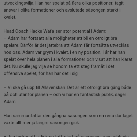
utvecklingsvilja. Han har spelat på flera olika positioner, tagit
ansvar i olika formationer och avslutade säsongen starkt i
kvalet.
Head Coach Hacke Wafa ser stor potential i Adam:
– Adam har fortsatt alla möjligheter att bli en otroligt bra
spelare. Därför är det jättebra att Adam får fortsätta utvecklas
hos oss. Adam var grym i kvalet, i en ny position. I år har han
spelat över hela planen i alla formationer och visat att han klarat
det. Nu skulle jag vilja se honom ta ett steg framåt i det
offensiva spelet, för han har det i sig.
– Vi ska gå upp till Allsvenskan. Det är ett otroligt bra gäng både
på och utanför planen – och vi har en fantastisk publik, säger
Adam.
Han sammanfattar den gångna säsongen som en resa där laget
växte allt mer ju längre säsongen gick.
– Jag tycker att vi fick en tuff start på säsongen, men jobbade