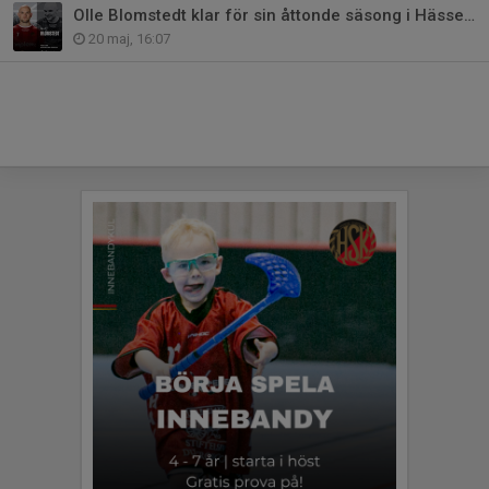
Olle Blomstedt klar för sin åttonde säsong i Hässelby Hawks
20 maj, 16:07