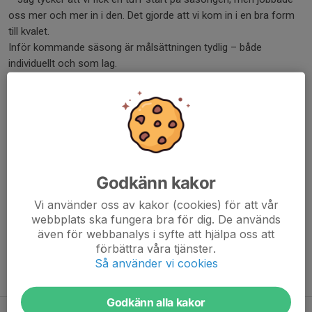
oss mer och mer in i den. Det gjorde att vi kom in i en bra form
till kvalet.
Inför kommande säsong är målsättningen tydlig – både
individuellt och som lag.
– Min egen målsättning är att förbättra mitt fysiska spel. För
laget handlar det om att vi ska utveckla vårt spel ytterligare och
ta oss tillbaka till Allsvenskan.
Tannemyr gar Väsby som moderklubb och kom till Hässelby
från AIK inför 2024/2025.
Godkänn kakor
Vi använder oss av kakor (cookies) för att vår
Dela nyhet
webbplats ska fungera bra för dig. De används
även för webbanalys i syfte att hjälpa oss att
förbättra våra tjänster.
Så använder vi cookies
Tidigare nyheter
Godkänn alla kakor
Ny hemmaborg i Ulvsunda | var med och skapa bästa matchupplevelsen