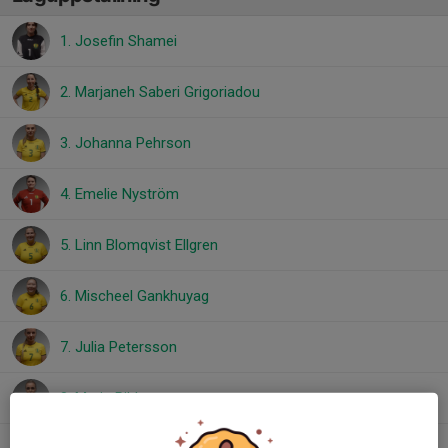
1. Josefin Shamei
2. Marjaneh Saberi Grigoriadou
3. Johanna Pehrson
4. Emelie Nyström
5. Linn Blomqvist Ellgren
6. Mischeel Gankhuyag
7. Julia Petersson
8. Maria Pihlanen