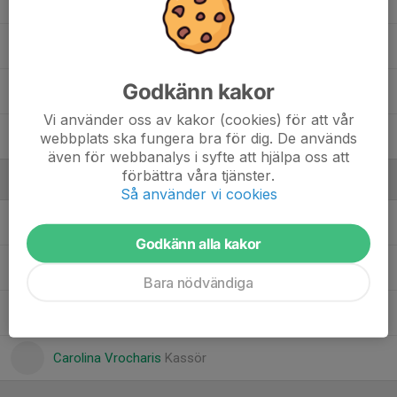
11. Linn Fagerström
12. Johanna Bergvall Forsberg
Godkänn kakor
18. Isabelle Barklund
Vi använder oss av kakor (cookies) för att vår
19. Madeleine Palmgren
webbplats ska fungera bra för dig. De används
även för webbanalys i syfte att hjälpa oss att
förbättra våra tjänster.
Ledare
Så använder vi cookies
Kalle Kiriakos Antoniadis
Huvudtränare
Godkänn alla kakor
Kiki Avramidou
Lagledare
Bara nödvändiga
Mattias Pihlanen
Assisterande Tränare
Carolina Vrocharis
Kassör