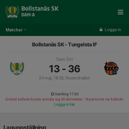
Bollstanäs SK
DAM-A
Logga in
Matcher
Bollstanäs SK - Tungelsta IF
Dam Öst
13 - 36
24 maj, 18:30, Rosershallen
Samling 17:30
Endast kallade kunde anmäla sig till aktiviteten. 18 personer var kallade.
Logga in här
Laguppställning