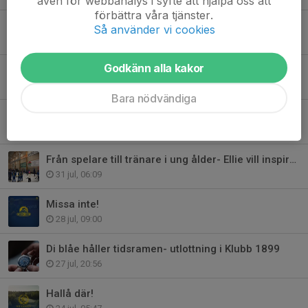
även för webbanalys i syfte att hjälpa oss att
förbättra våra tjänster.
Nordström: "lika roligt att kliva in i omklädningsrummet varje gång"
Så använder vi cookies
2 aug, 21:06
Godkänn alla kakor
Grattis och tack- Meier Andersson
31 jul, 15:17
Bara nödvändiga
Sista chansen: Förläng din plats i Stinsen Arena kommande säsong
31 jul, 09:00
Från spelare till tränare i ung ålder- Ellie vill inspirera andra
31 jul, 06:09
Missa inte!
28 jul, 09:00
Di blåe håller tidsramen- utlottning i Klubb 1899
27 jul, 20:56
Hallå där!