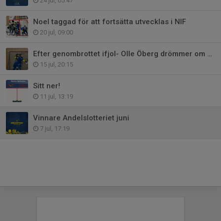
24 jul, 05:47
Noel taggad för att fortsätta utvecklas i NIF
20 jul, 09:00
Efter genombrottet ifjol- Olle Öberg drömmer om kommande säsong
15 jul, 20:15
Sitt ner!
11 jul, 13:19
Vinnare Andelslotteriet juni
7 jul, 17:19