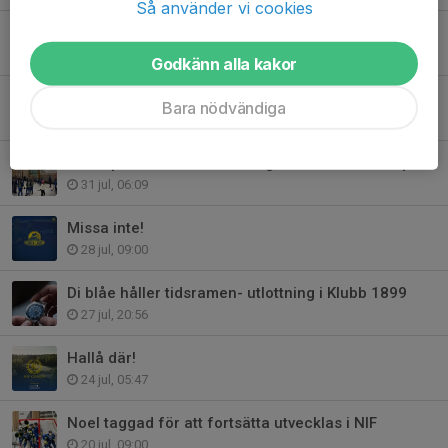
Så använder vi cookies
Grattis och tack- Meier Andersson
31 jul, 15:17
Godkänn alla kakor
Sista chansen: Förläng din plats i Stinsen Arena kommande säsong
Bara nödvändiga
31 jul, 09:00
Från spelare till tränare i ung ålder- Ellie vill inspirera andra
31 jul, 06:09
Missa inte!
28 jul, 09:00
Di blåe håller tidsramen- utlottning i Klubb 1899
27 jul, 20:56
Hallå där!
24 jul, 05:47
Noel taggad för att fortsätta utvecklas i NIF
20 jul, 09:00