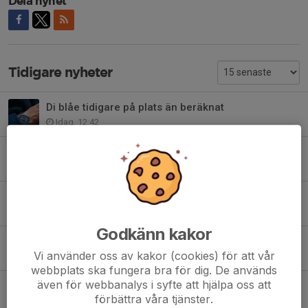
Dela nyhet
Tidigare nyheter
Di blåe tidigare på plats än beräknat
Idag, 12:42
Patrik Johansson: "Att ingen kan slå oss"
Idag, 09:57
Ditt lokala drömlag
Igår, 07:21
Godkänn kakor
Klubbshoppen redo inför skolstarten
Vi använder oss av kakor (cookies) för att vår
6 aug, 19:46
webbplats ska fungera bra för dig. De används
även för webbanalys i syfte att hjälpa oss att
Nordström: "lika roligt att kliva in i omklädningsrummet varje gång"
förbättra våra tjänster.
2 aug, 21:06