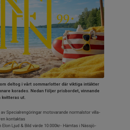
 som deltog i vårt sommarlotter där viktiga intäkter
nnare korades. Nedan följer prisbordet, vinnande
 kvitteras ut.
 av Specialrengöringar motsvarande normalstor villa-
ren kontaktas
ån Elon Ljud & Bild värde 10.000kr- Hämtas i Nässjö-