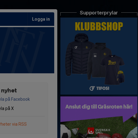
Supporterprylar
Logga in
 nyhet
la på Facebook
la på X
heter via RSS