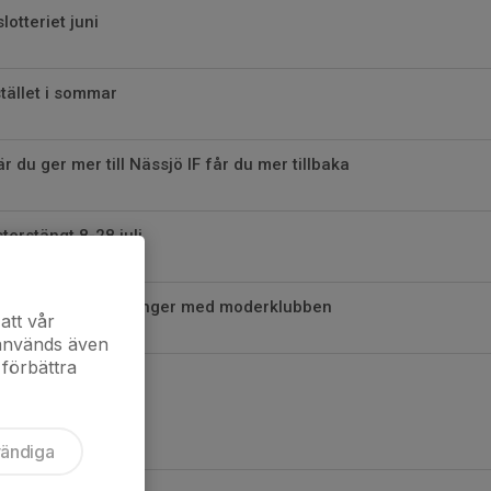
otteriet juni
tället i sommar
 du ger mer till Nässjö IF får du mer tillbaka
terstängt 8-28 juli
svarsgeneralen förlänger med moderklubben
att vår
 används även
 förbättra
vändiga