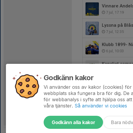
Vinnare Andelsl
7 jul, 17:19
Lyssna på Blås
7 jul, 12:35
Klubb 1899- När
6 jul, 10:03
Kansliet semes
6 jul, 09:34
Godkänn kakor
Till slut- för
Vi använder oss av kakor (cookies) för 
4 jul, 09:00
webbplats ska fungera bra för dig. De
för webbanalys i syfte att hjälpa oss att
våra tjänster.
Så använder vi cookies
Godkänn alla kakor
Bara nöd