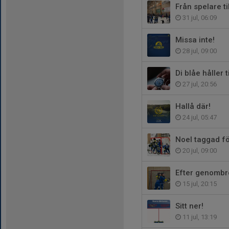
Från spelare til
31 jul, 06:09
Missa inte!
28 jul, 09:00
Di blåe håller 
27 jul, 20:56
Hallå där!
24 jul, 05:47
Noel taggad för
20 jul, 09:00
Efter genombr
15 jul, 20:15
Sitt ner!
11 jul, 13:19