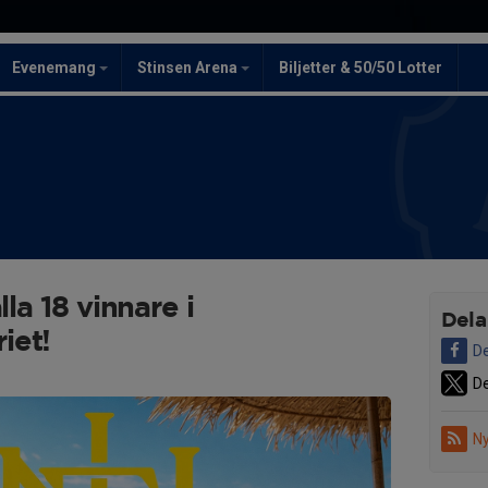
Evenemang
Stinsen Arena
Biljetter & 50/50 Lotter
lla 18 vinnare i
Dela
iet!
De
De
Ny