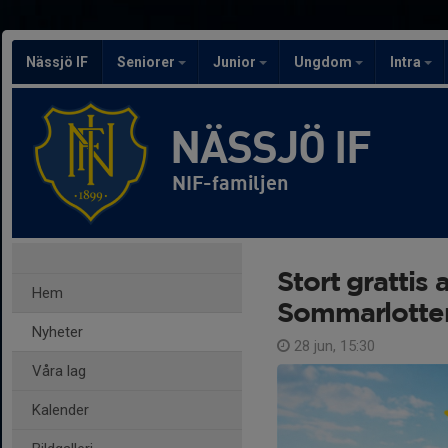
Nässjö IF
Seniorer
Junior
Ungdom
Intra
NÄSSJÖ IF
NIF-familjen
Stort grattis a
Hem
Sommarlotter
Nyheter
28 jun, 15:30
Våra lag
Kalender