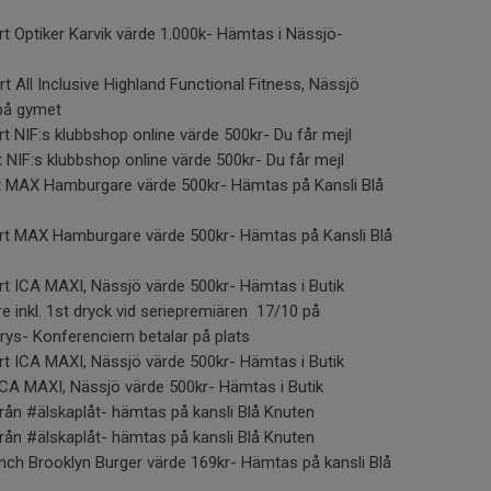
rt Optiker Karvik värde 1.000k- Hämtas i Nässjö-
t All Inclusive Highland Functional Fitness, Nässjö
på gymet
rt NIF:s klubbshop online värde 500kr- Du får mejl
 NIF:s klubbshop online värde 500kr- Du får mejl
rt MAX Hamburgare värde 500kr- Hämtas på Kansli Blå
ort MAX Hamburgare värde 500kr- Hämtas på Kansli Blå
rt ICA MAXI, Nässjö värde 500kr- Hämtas i Butik
re inkl. 1st dryck vid seriepremiären 17/10 på
ys- Konferenciern betalar på plats
rt ICA MAXI, Nässjö värde 500kr- Hämtas i Butik
ICA MAXI, Nässjö värde 500kr- Hämtas i Butik
från #älskaplåt- hämtas på kansli Blå Knuten
från #älskaplåt- hämtas på kansli Blå Knuten
nch Brooklyn Burger värde 169kr- Hämtas på kansli Blå