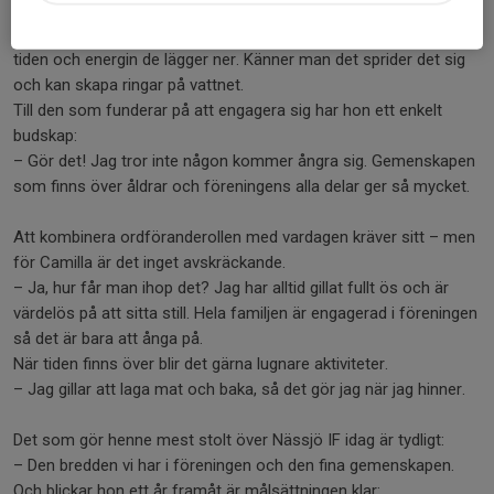
människor att vilja bidra.
– Vi måste vara rädda om alla ideella och visa uppskattning för
tiden och energin de lägger ner. Känner man det sprider det sig
och kan skapa ringar på vattnet.
Till den som funderar på att engagera sig har hon ett enkelt
budskap:
– Gör det! Jag tror inte någon kommer ångra sig. Gemenskapen
som finns över åldrar och föreningens alla delar ger så mycket.
Att kombinera ordföranderollen med vardagen kräver sitt – men
för Camilla är det inget avskräckande.
– Ja, hur får man ihop det? Jag har alltid gillat fullt ös och är
värdelös på att sitta still. Hela familjen är engagerad i föreningen
så det är bara att ånga på.
När tiden finns över blir det gärna lugnare aktiviteter.
– Jag gillar att laga mat och baka, så det gör jag när jag hinner.
Det som gör henne mest stolt över Nässjö IF idag är tydligt:
– Den bredden vi har i föreningen och den fina gemenskapen.
Och blickar hon ett år framåt är målsättningen klar: