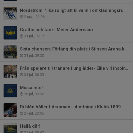
Nordström: "lika roligt att kliva in i omklädningsrummet varje gång"
2 aug, 21:06
Grattis och tack- Meier Andersson
31 jul, 15:17
Sista chansen: Förläng din plats i Stinsen Arena kommande säsong
31 jul, 09:00
Från spelare till tränare i ung ålder- Ellie vill inspirera andra
31 jul, 06:09
Missa inte!
28 jul, 09:00
Di blåe håller tidsramen- utlottning i Klubb 1899
27 jul, 20:56
Hallå där!
24 jul, 05:47