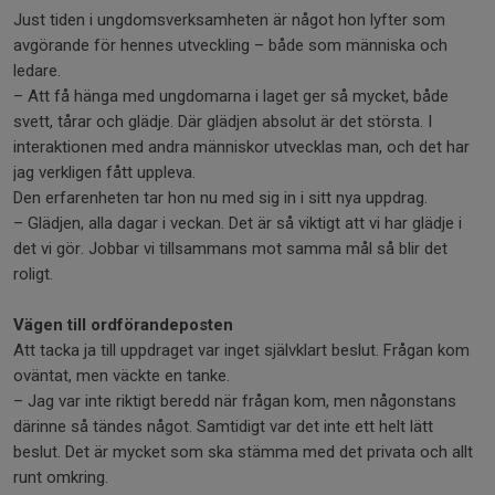
Just tiden i ungdomsverksamheten är något hon lyfter som
avgörande för hennes utveckling – både som människa och
ledare.
– Att få hänga med ungdomarna i laget ger så mycket, både
svett, tårar och glädje. Där glädjen absolut är det största. I
interaktionen med andra människor utvecklas man, och det har
jag verkligen fått uppleva.
Den erfarenheten tar hon nu med sig in i sitt nya uppdrag.
– Glädjen, alla dagar i veckan. Det är så viktigt att vi har glädje i
det vi gör. Jobbar vi tillsammans mot samma mål så blir det
roligt.
Vägen till ordförandeposten
Att tacka ja till uppdraget var inget självklart beslut. Frågan kom
oväntat, men väckte en tanke.
– Jag var inte riktigt beredd när frågan kom, men någonstans
därinne så tändes något. Samtidigt var det inte ett helt lätt
beslut. Det är mycket som ska stämma med det privata och allt
runt omkring.