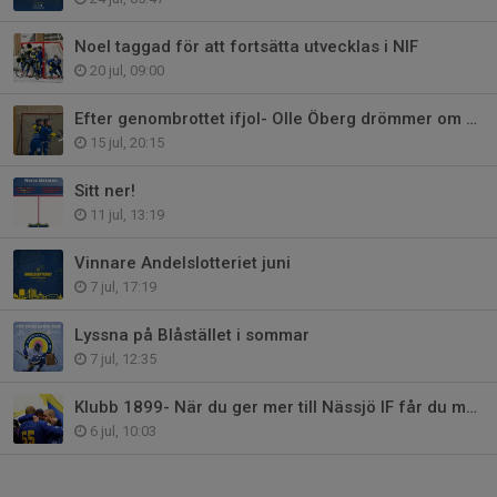
Noel taggad för att fortsätta utvecklas i NIF
20 jul, 09:00
Efter genombrottet ifjol- Olle Öberg drömmer om kommande säsong
15 jul, 20:15
Sitt ner!
11 jul, 13:19
Vinnare Andelslotteriet juni
7 jul, 17:19
Lyssna på Blåstället i sommar
7 jul, 12:35
Klubb 1899- När du ger mer till Nässjö IF får du mer tillbaka
6 jul, 10:03