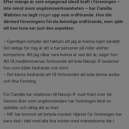
Efter många år som engagerad ideell kraft i föreningen –
inte minst inom ungdomsverksamheten – har Camilla
Wallsten nu tagit
steget
upp som ordförande. Hon blir
därmed föreningens första kvinnliga ordförande, men själv
vill hon tona ner just den aspekten.
– Egentligen betyder det faktum att jag är kvinna inget särskilt.
Det viktiga för mig är att vi har personer på roller utefter
kompetens. Att jag råkar vara kvinna är vad det är, säger hon.
Att få medlemmarnas förtroende att leda Nässjö IF beskriver
hon som både hedrande och stort.
– Det känns hedrande att få förtroendet att leda denna anrika
och fina förening.
För Camilla har relationen till Nässjö IF vuxit fram över tid.
Genom åren som ungdomsledare har föreningen blivit en
självklar och viktig del av livet.
– NIF har kommit att betyda mycket. Hjärtat för föreningen har
bara växt i takt med alla fina möten med människorna där i.