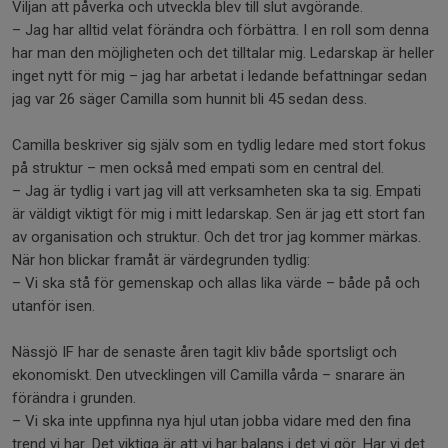
Viljan att påverka och utveckla blev till slut avgörande.
– Jag har alltid velat förändra och förbättra. I en roll som denna
har man den möjligheten och det tilltalar mig. Ledarskap är heller
inget nytt för mig – jag har arbetat i ledande befattningar sedan
jag var 26 säger Camilla som hunnit bli 45 sedan dess.
Camilla beskriver sig själv som en tydlig ledare med stort fokus
på struktur – men också med empati som en central del.
– Jag är tydlig i vart jag vill att verksamheten ska ta sig. Empati
är väldigt viktigt för mig i mitt ledarskap. Sen är jag ett stort fan
av organisation och struktur. Och det tror jag kommer märkas.
När hon blickar framåt är värdegrunden tydlig:
– Vi ska stå för gemenskap och allas lika värde – både på och
utanför isen.
Nässjö IF har de senaste åren tagit kliv både sportsligt och
ekonomiskt. Den utvecklingen vill Camilla vårda – snarare än
förändra i grunden.
– Vi ska inte uppfinna nya hjul utan jobba vidare med den fina
trend vi har. Det viktiga är att vi har balans i det vi gör. Har vi det