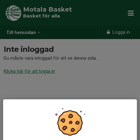
Motala Basket
Basket för alla
Logga in
Till hemsidan
Inte inloggad
Du måste vara inloggad för att se denna sida.
Klicka här för att logga in