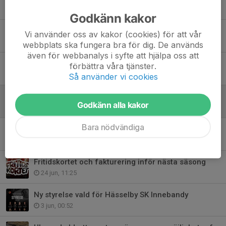
29 jul, 11:12
Godkänn kakor
Wafa: "Nu ska det bli otroligt spännande att se Hawks 3.0"
Vi använder oss av kakor (cookies) för att vår
27 jul, 13:10
webbplats ska fungera bra för dig. De används
även för webbanalys i syfte att hjälpa oss att
Ledarutbildning GU, Blå Steg 1, Röd Steg 1 i Hässelby i augusti
förbättra våra tjänster.
8 jul, 18:15
Så använder vi cookies
Börja spela innebandy – Hawks Innebandykul i Ulvsunda Bromma och Hässelby!
Godkänn alla kakor
3 jul, 22:13
Bara nödvändiga
Kansliet har semesterstängt under juli
1 jul, 21:32
Fritidskortet och fakturering inför nästa säsong
24 jun, 11:25
Ny styrelse vald för Hässelby SK Innebandy
3 jun, 00:52