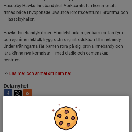
Hässelby Hawks Innebandykul. Verksamheten kommer att
finnas både i nyöppnade Ulvsunda Idrottscentrum i Bromma och
i Hässelbyhallen.
Hawks Innebandykul med Handelsbanken ger barn mellan fyra
och sju år en lekfull, trygg och rolig introduktion till innebandy.
Under träningarna får barnen röra på sig, prova innebandy och
lära känna nya kompisar – med glädje och gemenskap i
centrum.
>>
Läs mer och anmäl ditt barn här
Dela nyhet
Tidigare nyheter
Innebandykul i Ulvsunda och Hässelby - Gratis prova på!