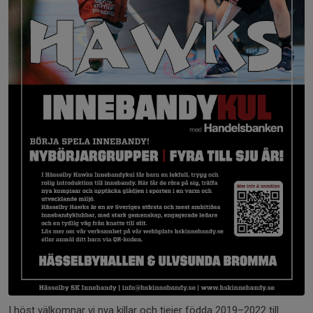
I höst välkomnar vi nya killar och tjejer födda 2019–2022 till