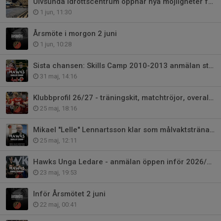
Ulvsunda Idrottscentrum öppnar nya möjligheter för Hässelby Innebandy
1 jun, 11:30
Årsmöte i morgon 2 juni
1 jun, 10:28
Sista chansen: Skills Camp 2010-2013 anmälan stänger onsdag
31 maj, 14:16
Klubbprofil 26/27 - träningskit, matchtröjor, overaller osv
25 maj, 18:16
Mikael "Lelle" Lennartsson klar som målvaktstränare på Hawks Skills Camp
25 maj, 12:11
Hawks Unga Ledare - anmälan öppen inför 2026/2027
23 maj, 19:53
Inför Årsmötet 2 juni
22 maj, 00:41