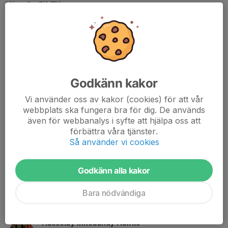
Hässelby SK IBK
Box 5098
165 11 Hässelby
MEJLA PDF-FAKTUROR TILL
ekonomi@hskinnebandy.se
FÖRENINGSNUMMER
Godkänn kakor
37223
Vi använder oss av kakor (cookies) för att vår
ORG. NUMMER
webbplats ska fungera bra för dig. De används
802400-9220
även för webbanalys i syfte att hjälpa oss att
förbättra våra tjänster.
BANKGIRO
Så använder vi cookies
194-8744
SWISH-NUMMER
Godkänn alla kakor
1236712848
Bara nödvändiga
Kontaktpersoner
Hässelby Innebandy Hawks