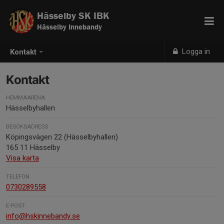
Hässelby SK IBK
Hässelby Innebandy
Logga in
Kontakt
Kontakt
HEMMAARENA
Hässelbyhallen
BESÖKSADRESS
Köpingsvägen 22 (Hässelbyhallen)
165 11 Hässelby
Visa karta
TELEFON
0730289558
E-POST
info@hskinnebandy.se