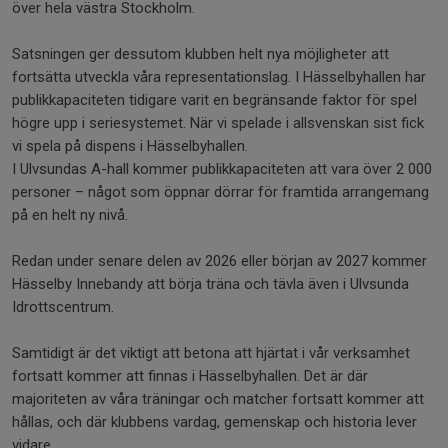
över hela västra Stockholm.
Satsningen ger dessutom klubben helt nya möjligheter att
fortsätta utveckla våra representationslag. I Hässelbyhallen har
publikkapaciteten tidigare varit en begränsande faktor för spel
högre upp i seriesystemet. När vi spelade i allsvenskan sist fick
vi spela på dispens i Hässelbyhallen.
I Ulvsundas A-hall kommer publikkapaciteten att vara över 2 000
personer – något som öppnar dörrar för framtida arrangemang
på en helt ny nivå.
Redan under senare delen av 2026 eller början av 2027 kommer
Hässelby Innebandy att börja träna och tävla även i Ulvsunda
Idrottscentrum.
Samtidigt är det viktigt att betona att hjärtat i vår verksamhet
fortsatt kommer att finnas i Hässelbyhallen. Det är där
majoriteten av våra träningar och matcher fortsatt kommer att
hållas, och där klubbens vardag, gemenskap och historia lever
vidare.