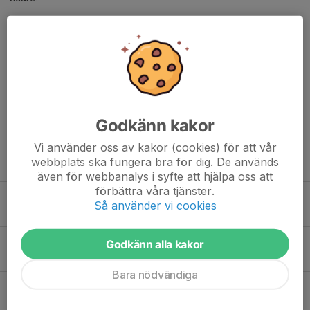
Vi ser mycket fram emot att ta nästa steg i klubbens utveckling.
Framför oss har vi en spännande resa – från knatte till elit, med
ännu bättre förutsättningar att växa som förening.
Dela nyhet
Godkänn kakor
Vi använder oss av kakor (cookies) för att vår
webbplats ska fungera bra för dig. De används
Tidigare nyheter
även för webbanalys i syfte att hjälpa oss att
förbättra våra tjänster.
Innebandykul i Ulvsunda och Hässelby - Gratis prova på!
Så använder vi cookies
29 jul, 11:12
Wafa: "Nu ska det bli otroligt spännande att se Hawks 3.0"
Godkänn alla kakor
27 jul, 13:10
Bara nödvändiga
Ledarutbildning GU, Blå Steg 1, Röd Steg 1 i Hässelby i augusti
8 jul, 18:15