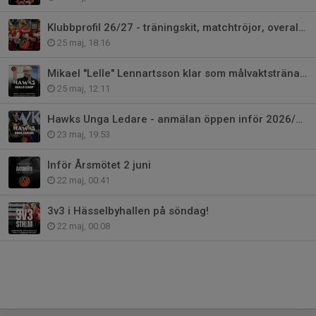
Klubbprofil 26/27 - träningskit, matchtröjor, overaller osv
25 maj, 18:16
Mikael "Lelle" Lennartsson klar som målvaktstränare på Hawks Skills Camp
25 maj, 12:11
Hawks Unga Ledare - anmälan öppen inför 2026/2027
23 maj, 19:53
Inför Årsmötet 2 juni
22 maj, 00:41
3v3 i Hässelbyhallen på söndag!
22 maj, 00:08