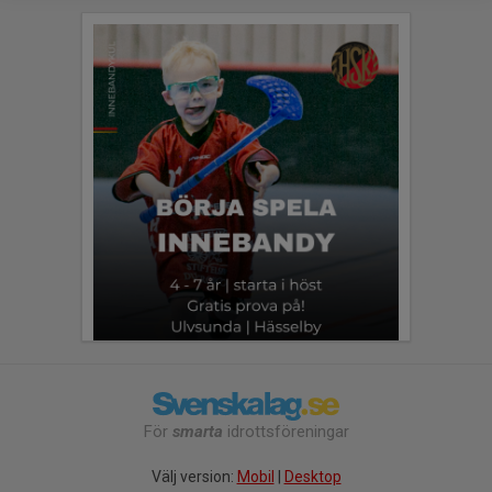
För
smarta
idrottsföreningar
Välj version:
Mobil
|
Desktop