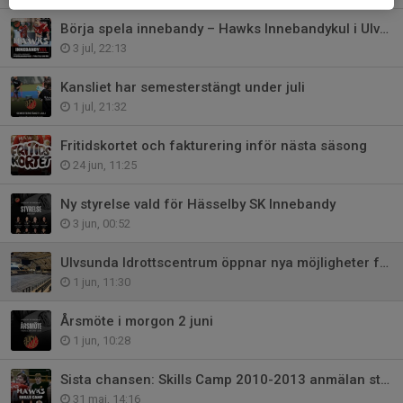
Börja spela innebandy – Hawks Innebandykul i Ulvsunda Bromma och Hässelby!
3 jul, 22:13
Kansliet har semesterstängt under juli
1 jul, 21:32
Fritidskortet och fakturering inför nästa säsong
24 jun, 11:25
Ny styrelse vald för Hässelby SK Innebandy
3 jun, 00:52
Ulvsunda Idrottscentrum öppnar nya möjligheter för Hässelby Innebandy
1 jun, 11:30
Årsmöte i morgon 2 juni
1 jun, 10:28
Sista chansen: Skills Camp 2010-2013 anmälan stänger onsdag
31 maj, 14:16