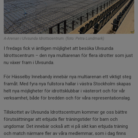
A-Arenan i Ulvsunda Idrottscentrum. (foto: Petra Lundmark)
I fredags fick vi äntligen möjlighet att besöka Ulvsunda
Idrottscentrum – den nya multiarenan för flera idrotter som just
nu växer fram i Ulvsunda.
För Hässelby Innebandy innebär nya multiarenan ett viktigt steg
framåt. Med fyra nya fullstora hallar i västra Stockholm skapas
helt nya möjligheter för idrottsklubbar i västerort och för vår
verksamhet, både för bredden och för våra representationslag.
Tillskottet av Ulvsunda Idrottscentrum kommer ge oss bättre
förutsättningar att erbjuda fler träningstider för barn och
ungdomar. Det innebär också att vi på sikt kan erbjuda träning
och match närmare fler av våra medlemmar, som i dag finns