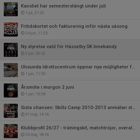
Kansliet har semesterstängt under juli
1 jul, 21:32
Fritidskortet och fakturering inför nästa säsong
24 jun, 11:25
Ny styrelse vald för Hässelby SK Innebandy
3 jun, 00:52
Ulvsunda Idrottscentrum öppnar nya möjligheter för Hässelby Innebandy
1 jun, 11:30
Årsmöte i morgon 2 juni
1 jun, 10:28
Sista chansen: Skills Camp 2010-2013 anmälan stänger onsdag
31 maj, 14:16
Klubbprofil 26/27 - träningskit, matchtröjor, overaller osv
25 maj, 18:16