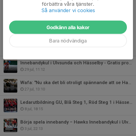
Kontaktuppgifter till styrelsen hittar du
här
.
förbättra våra tjänster.
Så använder vi cookies
Dela nyhet
Godkänn alla kakor
Bara nödvändiga
Tidigare nyheter
Innebandykul i Ulvsunda och Hässelby - Gratis prova på!
29 jul, 11:12
Wafa: "Nu ska det bli otroligt spännande att se Hawks 3.0"
27 jul, 13:10
Ledarutbildning GU, Blå Steg 1, Röd Steg 1 i Hässelby i augusti
8 jul, 18:15
Börja spela innebandy – Hawks Innebandykul i Ulvsunda Bromma och Hässelby!
3 jul, 22:13