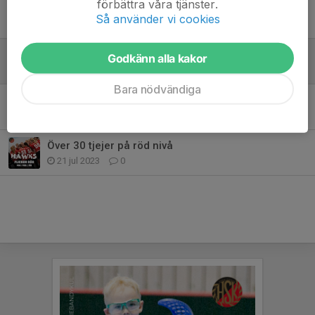
förbättra våra tjänster.
Så använder vi cookies
Tidigare nyheter
Intervju med Ester och Signe inför semifinalen i Bäst i Stan
Godkänn alla kakor
28 mar, 16:43
0
Bara nödvändiga
Semifinal Bäst i Stan Hässelbyhallen lördag!
22 mar, 18:42
0
Över 30 tjejer på röd nivå
21 jul 2023
0