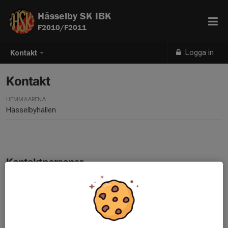
Hässelby SK IBK
F2010/F2011
Logga in
Kontakt
Kontakt
HEMMAARENA
Hässelbyhallen
Kontaktpersoner
Åke Svensson
Lagledare
070-526 88 88
ake@ekerosvenssons.se