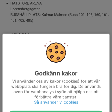
HATSTORE ARENA
Lorensbergsgatan
BUSSHÅLLPLATS
:
Kalmar Malmen (Buss 101, 106, 160, 161,
401, 402, 405)
SBB ARENA
Fölehagsvägen 2
BUSSHÅLLPLATS
:
Fölehagsvägen (Buss 402, 404, 405)
ÖLANDS BANK CENTER
Stengatan 2
BUSSHÅLLPLATS: Färjestadens Högstadium (Buss 102)
Godkänn kakor
Granitvägen/Järnvägsgatan (Buss 106)
Vi använder oss av kakor (cookies) för att vår
webbplats ska fungera bra för dig. De används
KALMAR SPORTCENTER
även för webbanalys i syfte att hjälpa oss att
förbättra våra tjänster.
Smålandsgatan 23
Så använder vi cookies
BUSSHÅLLPLATS
:
Kalmar Malmen (Buss 101, 106, 160, 161,
401, 402, 405)