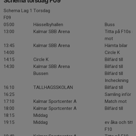
Schema torsdag F09
Schema Lag 1
Torsdag
F09
05:00
Hässelbyhallen
Buss
13:00
Kalmar SBB Arena
Titta på F10s 
mot
13:45
Kalmar SBB Arena
Hämta bilar
14:00
Circle K
14:15
Circle K
Bilfärd till
14:30
Kalmar SBB Arena
Bilfärd till
Bussen
Bilfärd till
Incheckning
16:10
TALLHAGSSKOLAN
Bilfärd till
16:25
Samling inför 
17:10
Kalmar Sportcenter A
Match mot
18:00
Kalmar Sportcenter A
Bilfärd till
18:15
Middag
19:15
Middag
ev åka och titta
F10