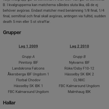
B. I kvalgrupperna kan matcherna således sluta lika, då de ej
behöver avgöras. Endast matcher med benämning 1/8 final, 1/4
final, semifinal och final skall avgöras, antingen via fulltid, sudden
death 5 min eller 5 st straffar.
Grupper
Lag 1 2009
Lag 2 2010
Grupp A
Grupp B
Pinntorp IBF
Nykvarns IBF
Landskrona Falcons
Röke/Osby F10-12
Åkersberga IBF Ungdom 1
Hässelby SK IBK 2
Florbal Chodov
CL98IC
Hässelby SK IBK 1
FBC Kalmarsund Ungdom
FBC Kalmarsund Ungdom
Malmhaug IBK
Hallar