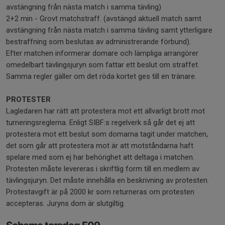
avstängning från nästa match i samma tävling)
2+2 min - Grovt matchstraff. (avstängd aktuell match samt
avstängning från nästa match i samma tävling samt ytterligare
bestraffning som beslutas av administrerande förbund).
Efter matchen informerar domare och lämpliga arrangörer
omedelbart tävlingsjuryn som fattar ett beslut om straffet.
Samma regler gäller om det röda kortet ges till en tränare.
PROTESTER
Lagledaren har rätt att protestera mot ett allvarligt brott mot
turneringsreglerna. Enligt SIBF:s regelverk så går det ej att
protestera mot ett beslut som domarna tagit under matchen,
det som går att protestera mot är att motståndarna haft
spelare med som ej har behörighet att deltaga i matchen.
Protesten måste levereras i skriftlig form till en medlem av
tävlingsjuryn. Det måste innehålla en beskrivning av protesten.
Protestavgift är på 2000 kr som returneras om protesten
accepteras. Juryns dom är slutgiltig.