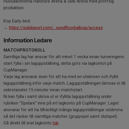
Huvudarenorna Hatstore Arena & SBB Arena med proffsig
produktion.
Köp Early-bird:
→
https://solidsport.com/...sundfloorballcup/access
Information Ledare
MATCHPROTOKOLL
Samtliga lag har ansvar för att minst 1 vecka innan turneringens
start fylla i sin laguppställning, detta görs via lagkontot på
CupManager.
Varje lag ansvarar även för att ha med en utskriven och ifylld
laguppställning inför varje match. Laguppställningen lämnas in till
sekretariatet 15 minuter innan matchstart.
Ni kan fylla i samt skriva ut er ifyllda laguppställning under
rubriken “Spelare” inne på ert lagkonto på CupManager. Laget
ansvarar för att ha tillräckligt många laguppställningar utskrivna
så det räcker till samtliga matcher (gruppspel samt slutspel).
Gå direkt till erat lagkonto
här
.