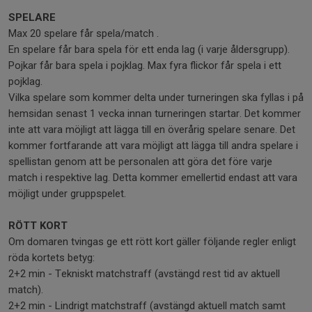
SPELARE
Max 20 spelare får spela/match .
En spelare får bara spela för ett enda lag (i varje åldersgrupp).
Pojkar får bara spela i pojklag. Max fyra flickor får spela i ett
pojklag.
Vilka spelare som kommer delta under turneringen ska fyllas i på
hemsidan senast 1 vecka innan turneringen startar. Det kommer
inte att vara möjligt att lägga till en överårig spelare senare. Det
kommer fortfarande att vara möjligt att lägga till andra spelare i
spellistan genom att be personalen att göra det före varje
match i respektive lag. Detta kommer emellertid endast att vara
möjligt under gruppspelet.
RÖTT KORT
Om domaren tvingas ge ett rött kort gäller följande regler enligt
röda kortets betyg:
2+2 min - Tekniskt matchstraff (avstängd rest tid av aktuell
match).
2+2 min - Lindrigt matchstraff (avstängd aktuell match samt