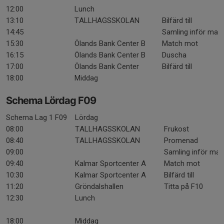
12:00
Lunch
13:10
TALLHAGSSKOLAN
Bilfärd till
14:45
Samling inför mat
15:30
Ölands Bank Center B
Match mot
16:15
Ölands Bank Center B
Duscha
17:00
Ölands Bank Center
Bilfärd till
18:00
Middag
Schema Lördag F09
Schema Lag 1 F09
Lördag
08:00
TALLHAGSSKOLAN
Frukost
08:40
TALLHAGSSKOLAN
Promenad
09:00
Samling inför mat
09:40
Kalmar Sportcenter A
Match mot
10:30
Kalmar Sportcenter A
Bilfärd till
11:20
Gröndalshallen
Titta på F10
12:30
Lunch
18:00
Middag