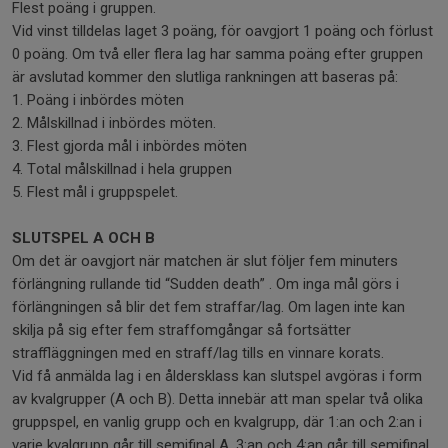
Flest poäng i gruppen.
Vid vinst tilldelas laget 3 poäng, för oavgjort 1 poäng och förlust
0 poäng. Om två eller flera lag har samma poäng efter gruppen
är avslutad kommer den slutliga rankningen att baseras på:
1. Poäng i inbördes möten
2. Målskillnad i inbördes möten.
3. Flest gjorda mål i inbördes möten
4. Total målskillnad i hela gruppen
5. Flest mål i gruppspelet.
SLUTSPEL A OCH B
Om det är oavgjort när matchen är slut följer fem minuters
förlängning rullande tid “Sudden death” . Om inga mål görs i
förlängningen så blir det fem straffar/lag. Om lagen inte kan
skilja på sig efter fem straffomgångar så fortsätter
straffläggningen med en straff/lag tills en vinnare korats.
Vid få anmälda lag i en åldersklass kan slutspel avgöras i form
av kvalgrupper (A och B). Detta innebär att man spelar två olika
gruppspel, en vanlig grupp och en kvalgrupp, där 1:an och 2:an i
varje kvalgrupp går till semifinal A. 3:an och 4:an går till semifinal