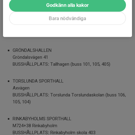
Godkänn alla kakor
FALKENBERGSHALLEN
Bara nödvändiga
Falkenbergsvägen
BUSSHÅLLPLATS
:
Falkenbergsvägen (Buss 131, 403) Södra
Utmarken (Buss 131, 403) Sjöbringsväg (Buss 421)
GRÖNDALSHALLEN
Gröndalsvägen 41
BUSSHÅLLPLATS
:
Tallhagen (buss 101, 105, 405)
TORSLUNDA SPORTHALL
Axvägen
BUSSHÅLLPLATS
:
Torslunda Torslundaskolan (buss 106,
105, 104)
RINKABYHOLMS SPORTHALL
M724+38 Rinkabyholm
BUSSHÅLLPLATS
:
Rinkabyholm skola 403