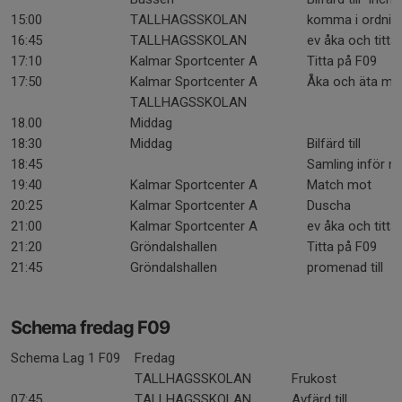
15:00
TALLHAGSSKOLAN
komma i ordning
16:45
TALLHAGSSKOLAN
ev åka och titta
17:10
Kalmar Sportcenter A
Titta på F09
17:50
Kalmar Sportcenter A
Åka och äta mi
TALLHAGSSKOLAN
18.00
Middag
18:30
Middag
Bilfärd till
18:45
Samling inför m
19:40
Kalmar Sportcenter A
Match mot
20:25
Kalmar Sportcenter A
Duscha
21:00
Kalmar Sportcenter A
ev åka och titta
21:20
Gröndalshallen
Titta på F09
21:45
Gröndalshallen
promenad till
Schema fredag F09
Schema Lag 1 F09
Fredag
TALLHAGSSKOLAN
Frukost
07:45
TALLHAGSSKOLAN
Avfärd till