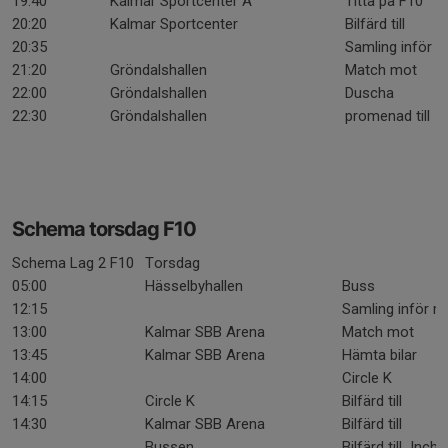
19:40
Kalmar Sportcenter A
Titta på F10
20:20
Kalmar Sportcenter
Bilfärd till
20:35
Samling inför 
21:20
Gröndalshallen
Match mot
22:00
Gröndalshallen
Duscha
22:30
Gröndalshallen
promenad till
Schema torsdag F10
Schema Lag 2 F10
Torsdag
05:00
Hässelbyhallen
Buss
12:15
Samling inför m
13:00
Kalmar SBB Arena
Match mot
13:45
Kalmar SBB Arena
Hämta bilar
14:00
Circle K
14:15
Circle K
Bilfärd till
14:30
Kalmar SBB Arena
Bilfärd till
Bussen
Bilfärd till Inch