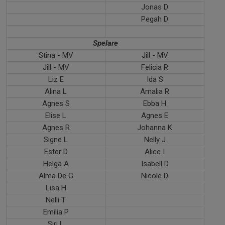
Jonas D
Pegah D
Spelare
Stina - MV
Jill - MV
Jill - MV
Felicia R
Liz E
Ida S
Alina L
Amalia R
Agnes S
Ebba H
Elise L
Agnes E
Agnes R
Johanna K
Signe L
Nelly J
Ester D
Alice I
Helga A
Isabell D
Alma De G
Nicole D
Lisa H
Nelli T
Emilia P
Siri L