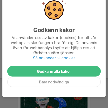
enligt en formel som utgår från antalet veckor och helger över
en säsong fördelat efter antalet spelare i varje lag.
Ambitionen är att det ska bli så rättvist som möjligt och varje
familj står i snitt 1-2 pass per säsong och barn. Detta är ett
Godkänn kakor
mycket trevligt sätt att lära känna barn och ungdomar i klubben.
Vi använder oss av kakor (cookies) för att vår
webbplats ska fungera bra för dig. De används
Cafeteria - Mera info
även för webbanalys i syfte att hjälpa oss att
Info, handbok, schema och kalender
förbättra våra tjänster.
Så använder vi cookies
Godkänn alla kakor
Bara nödvändiga