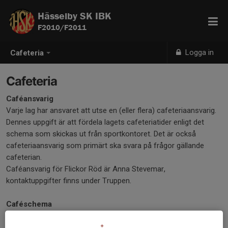
Hässelby SK IBK
F2010/F2011
Logga in
Cafeteria
Cafeteria
Caféansvarig
Varje lag har ansvaret att utse en (eller flera) cafeteriaansvarig.
Dennes uppgift är att fördela lagets cafeteriatider enligt det
schema som skickas ut från sportkontoret. Det är också
cafeteriaansvarig som primärt ska svara på frågor gällande
cafeterian.
Caféansvarig för Flickor Röd är Anna Stevemar,
kontaktuppgifter finns under Truppen.
Caféschema
Nytt caféschema för varje säsong skickas ut i augusti till
respektive cafeteriaansvarig. Tiderna fördelas mellan lagen