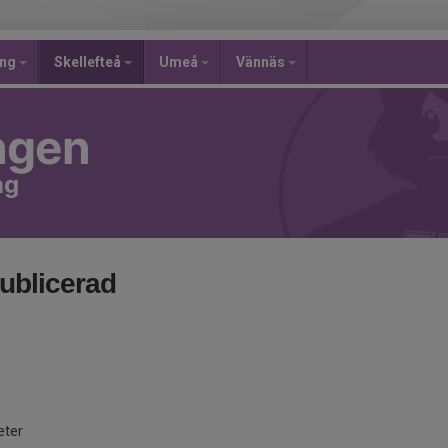
ing
Skellefteå
Umeå
Vännäs
ngen
ng
ublicerad
eter