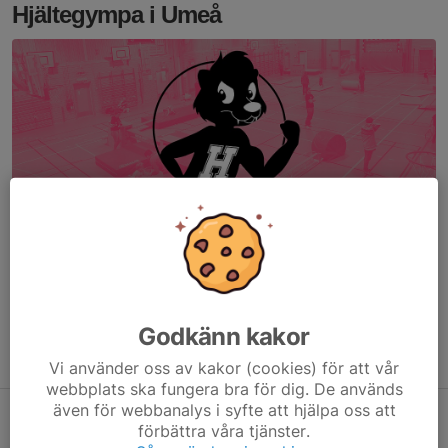
Hjältegympa i Umeå
Söndagar
9-15 år, kl 12.00-13.00
3-8 år, kl 13.00-13.50
Godkänn kakor
Samling
:
Hagaskolan
Vi använder oss av kakor (cookies) för att vår
webbplats ska fungera bra för dig. De används
även för webbanalys i syfte att hjälpa oss att
Vad är Hjältegympa?
förbättra våra tjänster.