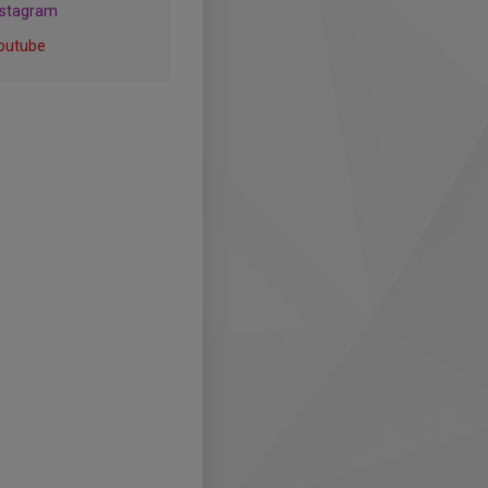
nstagram
outube