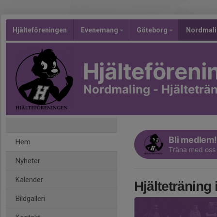
Hjälteföreningen
Evenemang
Göteborg
Nordmal
Hjälteföreni
Nordmaling - Hjälteträ
Bli medlem!
Hem
Träna med oss
Nyheter
Kalender
Hjälteträning
Bildgalleri