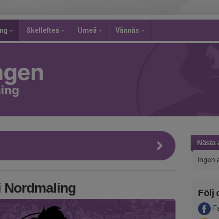
ing
Skellefteå
Umeå
Vännäs
ngen
ning
Nästa a
Ingen 
 i Nordmaling
Följ 
F