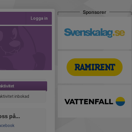
Sponsorer
Logga in
ktivitet
aktivitet inbokad
oss på...
acebook