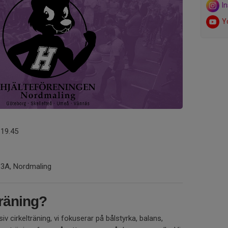
I
Y
-19.45
 3A, Nordmaling
träning?
iv cirkelträning, vi fokuserar på bålstyrka, balans,