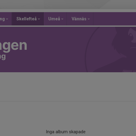
ing
Skellefteå
Umeå
Vännäs
ngen
ng
Inga album skapade