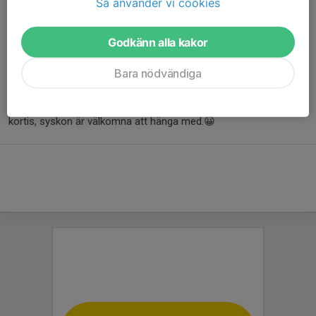
Så använder vi cookies
På Hjältegympan bygger vi en stor hinderbana där vi testar på
flera utmaningar under banans gång. Vi testar balansen, modet,
Godkänn alla kakor
pricksäkerheten.
Bara nödvändiga
Denna grupp passar alla som vill uppleva rörelseglädje och få ut
energi. Barn (3-14 år) är välkomna med familjen eller deras
kortis, syskon är välkomna att hänga med.😀