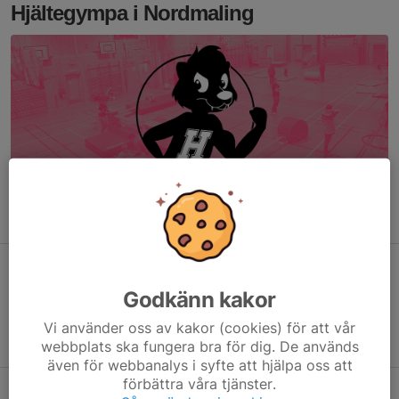
Hjältegympa i Nordmaling
Söndagar
Godkänn kakor
3-14 år, kl 14.30-15.30
Samling:
Vi använder oss av kakor (cookies) för att vår
Hammarhallen
webbplats ska fungera bra för dig. De används
även för webbanalys i syfte att hjälpa oss att
förbättra våra tjänster.
Vad är Hjältegympa?