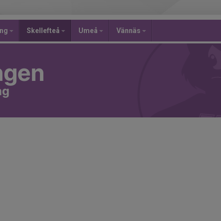
ing
Skellefteå
Umeå
Vännäs
ngen
ng