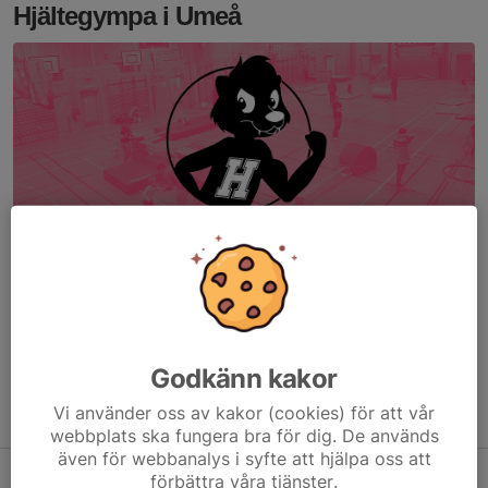
Hjältegympa i Umeå
Söndagar
9-15 år, kl 12.00-13.00
Denna sida gäller gruppen 9-15 år -
info om gruppen 3-8 år, som
ses kl 13.00-13.50,
)
Godkänn kakor
Samling
:
Vi använder oss av kakor (cookies) för att vår
Hagaskolan
webbplats ska fungera bra för dig. De används
även för webbanalys i syfte att hjälpa oss att
Vad är Hjältegympa?
förbättra våra tjänster.