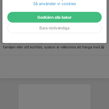
Så använder vi cookies
På Hjältegympan bygger vi en stor hinderbana där vi testar på
flera utmaningar under banans gång. Vi testar balansen, modet,
Godkänn alla kakor
pricksäkerheten.
Bara nödvändiga
Hjältegympa passar alla som vill uppleva rörelseglädje och få ut
energi. I Umeå har vi två olika åldersgrupper. I denna, den äldre
gruppen, är barn och ungdomar (9-15 år) välkomna med
familjen eller sitt korttids, syskon är välkomna att hänga med.😀