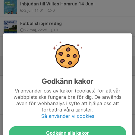
Inbjudan till Willes Homrun 14 Juni
2 jun, 11:01
0
Fotbollströjefredag
27 maj, 22:25
0
Fotbollssäsongen 2026 Barn och Ungdom
11 maj, 14:08
0
Uppstart Fotboll F 18/19
24 mar, 11:31
0
Godkänn kakor
Fotbollssäsongen närmar sig!
10 mar, 17:19
0
Vi använder oss av kakor (cookies) för att vår
webbplats ska fungera bra för dig. De används
Viva España! 🇪🇸⚽
även för webbanalys i syfte att hjälpa oss att
26 feb, 08:33
1
förbättra våra tjänster.
Så använder vi cookies
Tränarfrågan är klar! 💙
11 nov 2025
0
Godkänn alla kakor