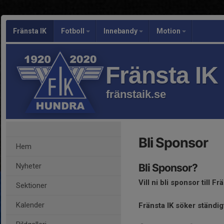
Fränsta IK
Fotboll
Innebandy
Motion
Fränsta IK
fränstaik.se
Bli Sponsor
Hem
Nyheter
Bli Sponsor?
Vill ni bli sponsor till Fr
Sektioner
Kalender
Fränsta IK söker ständig