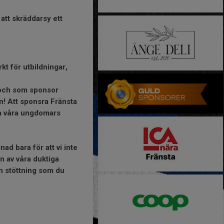
 att skräddarsy ett
kt för utbildningar,
t och som sponsor
arn! Att sponsra Fränsta
rka våra ungdomars
ad bara för att vi inte
n av våra duktiga
en stöttning som du