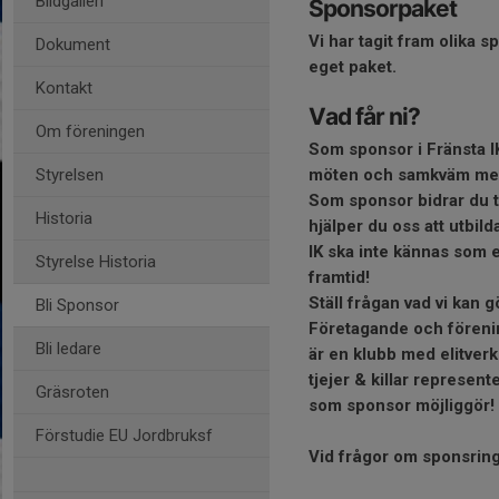
Bildgalleri
Sponsorpaket
Vi har tagit fram olika s
Dokument
eget paket.
Kontakt
Vad får ni?
Om föreningen
Som sponsor i Fränsta IK
Styrelsen
möten och samkväm med s
Som sponsor bidrar du t
Historia
hjälper du oss att utbild
IK ska inte kännas som e
Styrelse Historia
framtid!
Ställ frågan vad vi kan g
Bli Sponsor
Företagande och förening
Bli ledare
är en klubb med elitver
tjejer & killar represen
Gräsroten
som sponsor möjliggör!
Förstudie EU Jordbruksf
Vid frågor om sponsrin