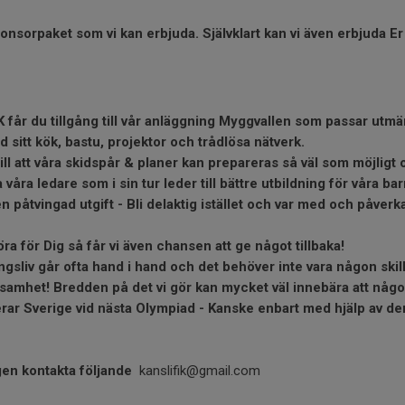
ponsorpaket som vi kan erbjuda. Självklart kan vi även erbjuda Er
 får du tillgång till vår anläggning Myggvallen som passar utmär
itt kök, bastu, projektor och trådlösa nätverk.
ill att våra skidspår & planer kan prepareras så väl som möjlig
a våra ledare som i sin tur leder till bättre utbildning för våra b
n påtvingad utgift - Bli delaktig istället och var med och påve
öra för Dig så får vi även chansen att ge något tillbaka!
sliv går ofta hand i hand och det behöver inte vara någon skilln
ksamhet! Bredden på det vi gör kan mycket väl innebära att någo
terar Sverige vid nästa Olympiad - Kanske enbart med hjälp av d
gen kontakta följande
kanslifik@gmail.com