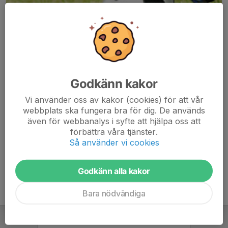
Godkänn kakor
Här hamnar automatiskt de senaste nyheterna på hemsidan. För
Vi använder oss av kakor (cookies) för att vår
att kunna börja administrera hemsidan loggar du in högst upp till
webbplats ska fungera bra för dig. De används
höger.
även för webbanalys i syfte att hjälpa oss att
förbättra våra tjänster.
/Svenskalag.se
Så använder vi cookies
Godkänn alla kakor
Bara nödvändiga