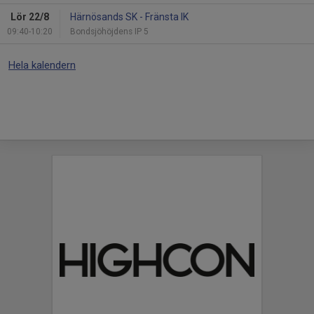
Lör 22/8
Härnösands SK - Fränsta IK
09:40-10:20
Bondsjöhöjdens IP 5
Hela kalendern