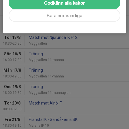
Godkänn alla kakor
Sön 9/8
Träning
16:00-17:30
Myggvallen 11-manna
Bara nödvändiga
Mån 10/8
Träning
18:00-19:30
Myggvallen 11-manna
Tor 13/8
Match mot Njurunda IK F12
18:30-20:30
Myggvallen
Sön 16/8
Träning
16:00-17:30
Myggvallen 11-manna
Mån 17/8
Träning
18:00-19:30
Myggvallen 11-manna
Ons 19/8
Träning
18:00-19:30
Myggvallen 11-mannaplan
Tor 20/8
Match mot Alnö IF
00:00-02:00
Fre 21/8
Fränsta IK - Sandåkerns SK
18:30-19:10
Myrans IP 10