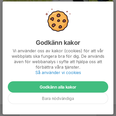
Godkänn kakor
Här hamnar automatiskt de senaste nyheterna på hemsidan. För
Vi använder oss av kakor (cookies) för att vår
att kunna börja administrera hemsidan loggar du in högst upp till
webbplats ska fungera bra för dig. De används
höger.
även för webbanalys i syfte att hjälpa oss att
förbättra våra tjänster.
/Svenskalag.se
Så använder vi cookies
Godkänn alla kakor
Bara nödvändiga