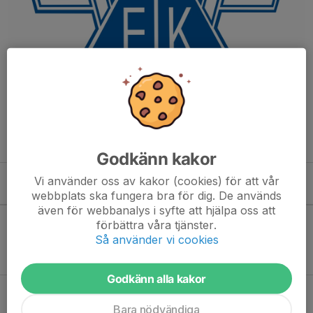
Vi tränar inomhus i Sporthallen Fränsta
Tisdagar 18.30-20.00
Torsdagar 19.00-20.30
Godkänn kakor
Vi använder oss av kakor (cookies) för att vår
Kommande aktiviteter
webbplats ska fungera bra för dig. De används
även för webbanalys i syfte att hjälpa oss att
förbättra våra tjänster.
Så använder vi cookies
Inga aktiviteter inbokade
Godkänn alla kakor
Hela kalendern
Bara nödvändiga