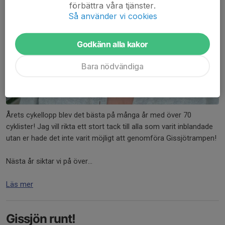
förbättra våra tjänster.
Så använder vi cookies
Godkänn alla kakor
Bara nödvändiga
Årets cykellopp blev det bästa på många år med över 70
cyklister! Jag vill rikta ett stort tack till alla som varit inblandade
utan er hade det inte varit möjligt att genomföra Gissjötrampen!
Nästa år siktar vi på över...
Läs mer
Gissjön runt!