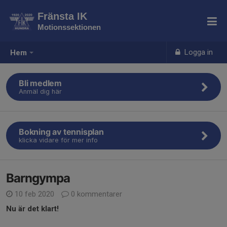
Fränsta IK
Motionssektionen
Logga in
Hem
Bli medlem
Anmäl dig här
Bokning av tennisplan
klicka vidare för mer info
Barngympa
10 feb 2020
0 kommentarer
Nu är det klart!