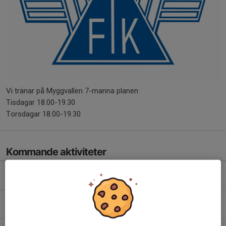
Vi tränar på Myggvallen 7-manna planen
Tisdagar 18.00-19.30
Torsdagar 18.00-19.30
Kommande aktiviteter
Sön 9/8
Match mot Njurunda SK PF 16 1
10:00-11:45
Njurunda SK gräs
Tis 11/8
Träning Myggvallen
18:00-19:30
Myggvallen 7-manna