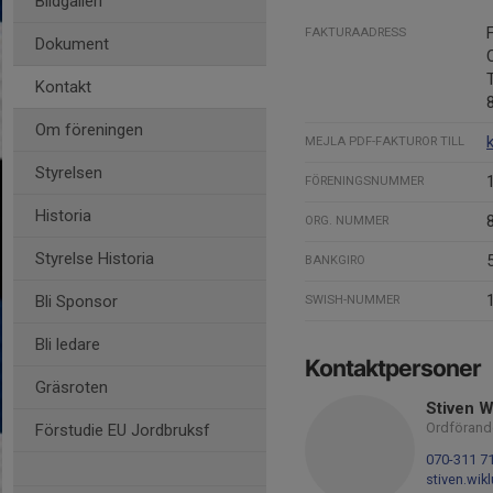
Bildgalleri
FAKTURAADRESS
Dokument
Kontakt
Om föreningen
MEJLA PDF-FAKTUROR TILL
Styrelsen
FÖRENINGSNUMMER
Historia
ORG. NUMMER
Styrelse Historia
BANKGIRO
Bli Sponsor
SWISH-NUMMER
Bli ledare
Kontaktpersoner
Gräsroten
Stiven W
Ordförand
Förstudie EU Jordbruksf
070-311 7
stiven.wik