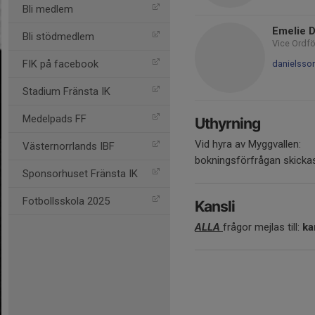
Bli medlem
Emelie 
Bli stödmedlem
Vice Ordf
FIK på facebook
danielsso
Stadium Fränsta IK
Medelpads FF
Uthyrning
Vid hyra av Myggvallen:
Västernorrlands IBF
bokningsförfrågan skickas
Sponsorhuset Fränsta IK
Fotbollsskola 2025
Kansli
ALLA
frågor mejlas till:
ka