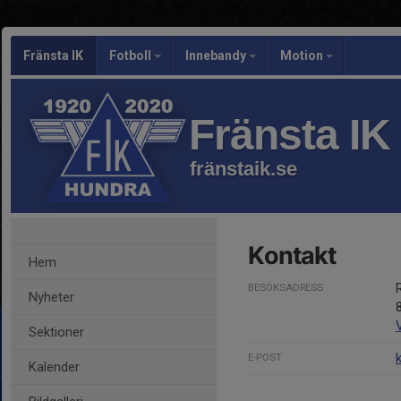
Fränsta IK
Fotboll
Innebandy
Motion
Fränsta IK
fränstaik.se
Kontakt
Hem
BESÖKSADRESS
Nyheter
Sektioner
E-POST
Kalender