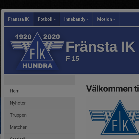
Fränsta IK
Fotboll
Innebandy
Motion
Fränsta IK
F 15
Välkommen till
Hem
Nyheter
Truppen
Matcher