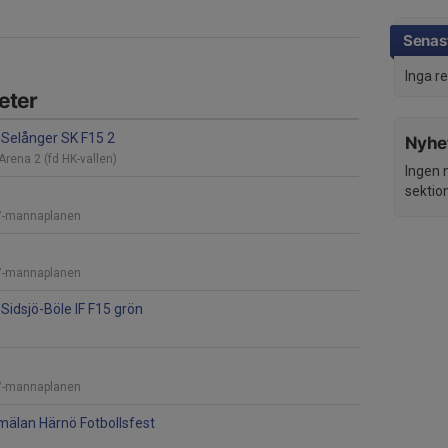
Senast
Inga r
eter
Selånger SK F15 2
Nyhet
Arena 2 (fd HK-vallen)
Ingen 
sektio
7-mannaplanen
7-mannaplanen
Sidsjö-Böle IF F15 grön
7-mannaplanen
mälan Härnö Fotbollsfest