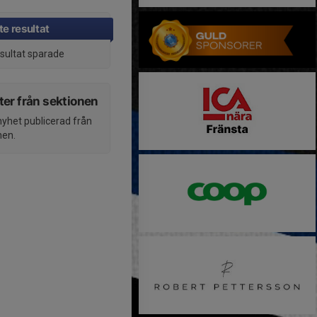
e resultat
esultat sparade
er från sektionen
nyhet publicerad från
nen.