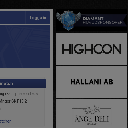
Logga in
 match
aug 09:00
| Div 6B Flickor Höst Medelpad 2026
ånger SK F15 2
5
atcher