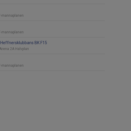
7-mannaplanen
7-mannaplanen
Heffnersklubbans BK F15
Arena 2A Halvplan
7-mannaplanen