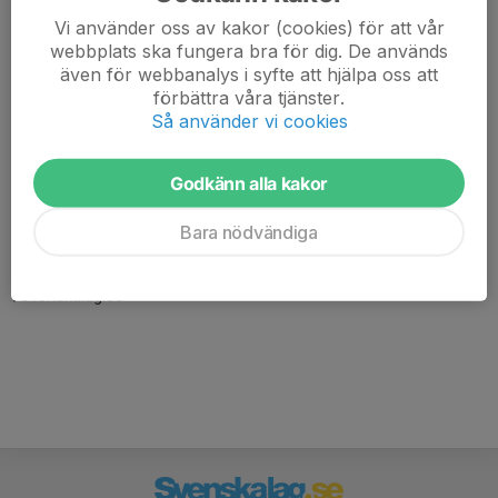
Vi använder oss av kakor (cookies) för att vår
webbplats ska fungera bra för dig. De används
även för webbanalys i syfte att hjälpa oss att
förbättra våra tjänster.
Så använder vi cookies
Godkänn alla kakor
Här hamnar automatiskt de senaste nyheterna på hemsidan. För
att kunna börja administrera hemsidan loggar du in högst upp till
Bara nödvändiga
höger.
/Svenskalag.se