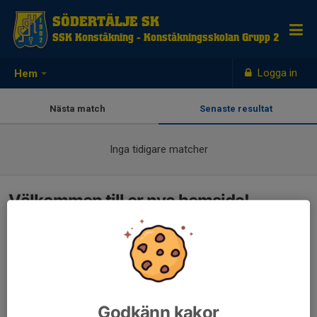
SÖDERTÄLJE SK
SSK Konståkning - Konståkningsskolan Grupp 2
Logga in
Hem
Nästa match
Senaste resultat
Inga tidigare matcher
Välkommen till er nya hemsida!
Godkänn kakor