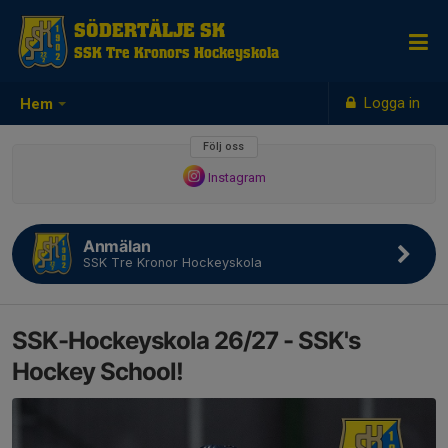
SÖDERTÄLJE SK
SSK Tre Kronors Hockeyskola
Logga in
Hem
Följ oss
Instagram
Anmälan
SSK Tre Kronor Hockeyskola
SSK-Hockeyskola 26/27 - SSK's
Hockey School!