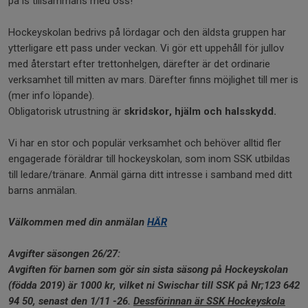
på is tillsammans med oss!
Hockeyskolan bedrivs på lördagar och den äldsta gruppen har
ytterligare ett pass under veckan. Vi gör ett uppehåll för jullov
med återstart efter trettonhelgen, därefter är det ordinarie
verksamhet till mitten av mars. Därefter finns möjlighet till mer is
(mer info löpande).
Obligatorisk utrustning är
skridskor, hjälm och halsskydd.
Vi har en stor och populär verksamhet och behöver alltid fler
engagerade föräldrar till hockeyskolan, som inom SSK utbildas
till ledare/tränare. Anmäl gärna ditt intresse i samband med ditt
barns anmälan.
Välkommen med din anmälan
HÄR
Avgifter säsongen 26/27:
Avgiften för barnen som gör sin sista säsong på Hockeyskolan
(födda 2019) är 1000 kr, vilket ni Swischar till SSK på Nr;123 642
94 50, senast den 1/11 -26.
Dessförinnan är SSK Hockeyskola