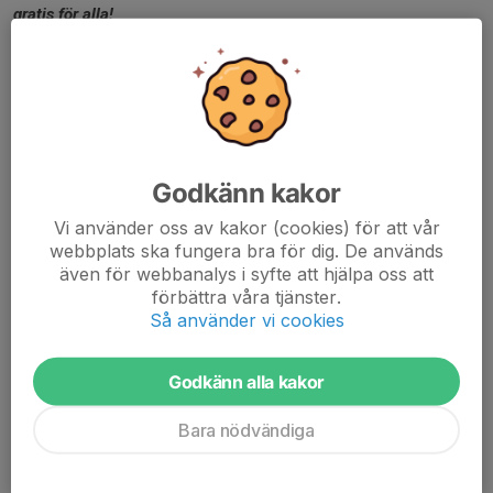
gratis för alla!
----------------------------------------------------------------------
----------------
Welcome to Södertälje SK's Hockey School! (Tre Kronor
Hockey School)
Godkänn kakor
Start Date:
Saturday, September 12
Vi använder oss av kakor (cookies) för att vår
Schedule:
webbplats ska fungera bra för dig. De används
även för webbanalys i syfte att hjälpa oss att
Born in 2020/2021 (and younger):
Saturdays 09:00 -
förbättra våra tjänster.
10:00
Så använder vi cookies
Born in 2019:
Saturdays 10:10 - 11:10 and Thursdays 16:00
- 17:20
Girls:
Saturdays 11:20 - 12:30
Godkänn alla kakor
Our hockey school is run by Södertälje SK SSK Team 18 (U9),
Bara nödvändiga
along with our team of leaders. The school is part of Tre
Kronor's Hockey School program.