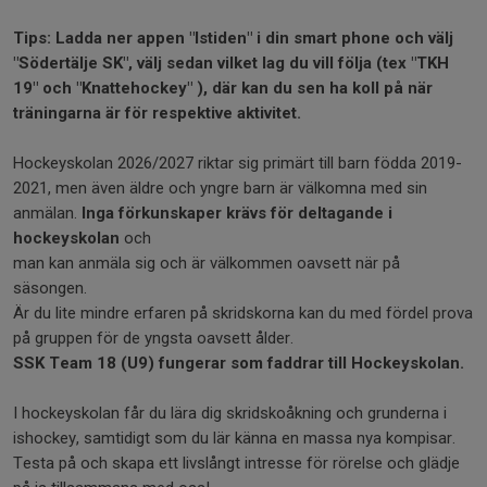
Tips: Ladda ner appen "Istiden" i din smart phone och välj
"Södertälje SK", välj sedan vilket lag du vill följa (tex "TKH
19" och "Knattehockey" ), där kan du sen ha koll på när
träningarna är för respektive aktivitet.
Hockeyskolan 2026/2027 riktar sig primärt till barn födda 2019-
2021, men även äldre och yngre barn är välkomna med sin
anmälan.
Inga förkunskaper krävs för deltagande i
hockeyskolan
och
man kan anmäla sig och är välkommen oavsett när på
säsongen.
Är du lite mindre erfaren på skridskorna kan du med fördel prova
på gruppen för de yngsta oavsett ålder.
SSK Team 18 (U9) fungerar som faddrar till Hockeyskolan.
I hockeyskolan får du lära dig skridskoåkning och grunderna i
ishockey, samtidigt som du lär känna en massa nya kompisar.
Testa på och skapa ett livslångt intresse för rörelse och glädje