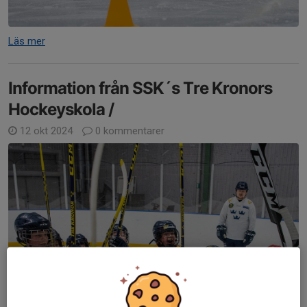
Läs mer
Information från SSK´s Tre Kronors
Hockeyskola /
12 okt 2024
0 kommentarer