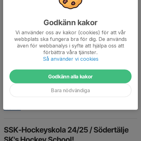
Godkänn kakor
Vi använder oss av kakor (cookies) för att vår
webbplats ska fungera bra för dig. De används
även för webbanalys i syfte att hjälpa oss att
förbättra våra tjänster.
Så använder vi cookies
Please scroll for english.
Godkänn alla kakor
Information från SSK´s Tre Kronors Hockeyskola
Nu har vi varit igång några veckor och det är fantastiskt roligt att
Bara nödvändiga
se så många barn som vill prova på det roligaste som finns –
ishockey!
Vi...
Läs mer
SSK-Hockeyskola 24/25 / Södertälje
SK's Hockey School!