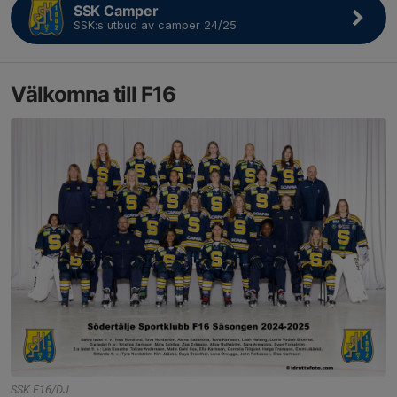
SSK Camper
SSK:s utbud av camper 24/25
Välkomna till F16
SSK F16/DJ