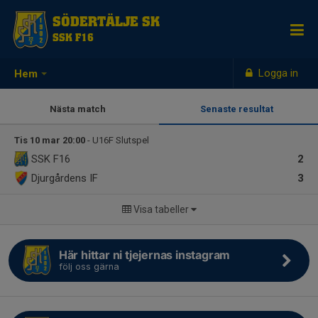
SÖDERTÄLJE SK
SSK F16
Logga in
Hem
Nästa match
Senaste resultat
Tis 10 mar 20:00
- U16F Slutspel
SSK F16
2
Djurgårdens IF
3
Visa tabeller
Här hittar ni tjejernas instagram
följ oss gärna