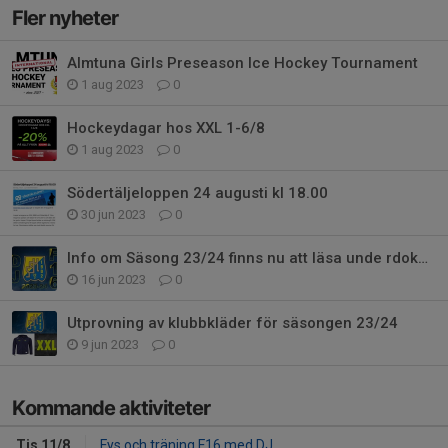
Fler nyheter
Almtuna Girls Preseason Ice Hockey Tournament
1 aug 2023
0
Hockeydagar hos XXL 1-6/8
1 aug 2023
0
Södertäljeloppen 24 augusti kl 18.00
30 jun 2023
0
Info om Säsong 23/24 finns nu att läsa unde rdokument
16 jun 2023
0
Utprovning av klubbkläder för säsongen 23/24
9 jun 2023
0
Kommande aktiviteter
Tis 11/8
Fys och träning F16 med DJ