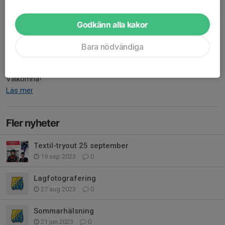
Föräldramöte 14/11
Godkänn alla kakor
10 nov 2023
0 kommentarer
Välkommen på föräldramöte tisdagen den 14/11 kl 18:00-19:30 i
Bara nödvändiga
konferensrum PowerPlay.
Välkomna!
Läs mer
Fler nyheter
Textil-tryout 25 september
19 sep 2023
0
Lagfotografering
27 aug 2023
0
Sommarhälsning
21 jun 2023
0