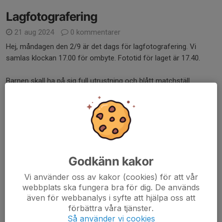
Lagfotografering
21 aug 2024
0 kommentarer
Hej, måndagen den 2/9 är det dags för lagfotografering. Vi
samlas klockan 17.00 för ombyte. Fototid för laget är 17.40.
Barnen skall ha på sig full utrustning och blått matchställ.
Läs mer
Föräldrainfo
16 maj 2024
0 kommentarer
Välkommen på föräldrainfo onsdagen den 22/5 kl. 17:30-18:30 i
Godkänn kakor
konferensrum PowerPlay.
Vi använder oss av kakor (cookies) för att vår
webbplats ska fungera bra för dig. De används
Välkomna!
även för webbanalys i syfte att hjälpa oss att
Läs mer
förbättra våra tjänster.
Så använder vi cookies