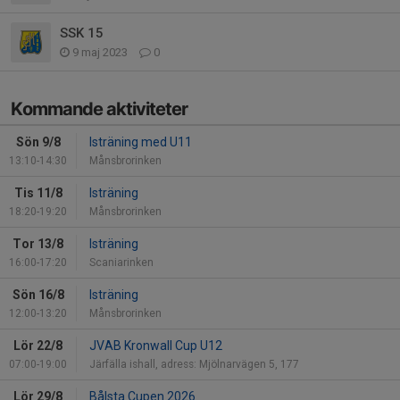
SSK 15
9 maj 2023
0
Kommande aktiviteter
Sön 9/8
Isträning med U11
13:10-14:30
Månsbrorinken
Tis 11/8
Isträning
18:20-19:20
Månsbrorinken
Tor 13/8
Isträning
16:00-17:20
Scaniarinken
Sön 16/8
Isträning
12:00-13:20
Månsbrorinken
Lör 22/8
JVAB Kronwall Cup U12
07:00-19:00
Järfälla ishall, adress: Mjölnarvägen 5, 177
Lör 29/8
Bålsta Cupen 2026