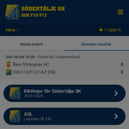
SÖDERTÄLJE SK
SSK F10/F12
Logga in
Hem
Nästa match
Senaste resultat
Sön 26 feb 15:30
- Flickor AZ Södermanland
Åker/Strängnäs HC
0
SSK F10/F12
FAZ (FB)
0
Riktlinjer för Södertälje SK
2021-2025
XXL
Lagsida på XXL