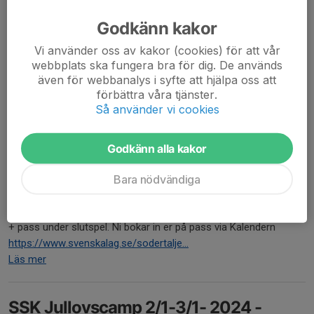
Godkänn kakor
SSK Akademi är våran eftersäsong som ger dig chansen att
Vi använder oss av kakor (cookies) för att vår
förlänga hockeysäsongen. Fokus kommer att ligga på skridsko-
webbplats ska fungera bra för dig. De används
och klubbteknik, spelförståelse, målskytte och spel.
även för webbanalys i syfte att hjälpa oss att
Vi erbjuder 2 ispass/vecka, måndagar och onsdagar...
förbättra våra tjänster.
Läs mer
Så använder vi cookies
Godkänn alla kakor
Kioskpass
2 jan 2024
0 kommentarer
Bara nödvändiga
Vecka 4 har vi nästa kioskpass och det finns platser kvar att
fylla. Varje familj kommer behöva stå 3,5 pass under säsongen
+ pass under slutspel. Ni bokar in er på pass via Kalendern
https://www.svenskalag.se/sodertalje...
Läs mer
SSK Jullovscamp 2/1-3/1- 2024 -