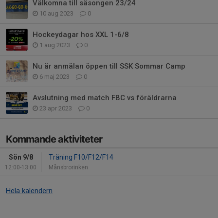
Välkomna till säsongen 23/24
10 aug 2023
0
Hockeydagar hos XXL 1-6/8
1 aug 2023
0
Nu är anmälan öppen till SSK Sommar Camp
6 maj 2023
0
Avslutning med match FBC vs föräldrarna
23 apr 2023
0
Kommande aktiviteter
Sön 9/8
Träning F10/F12/F14
12:00-13:00
Månsbrorinken
Hela kalendern