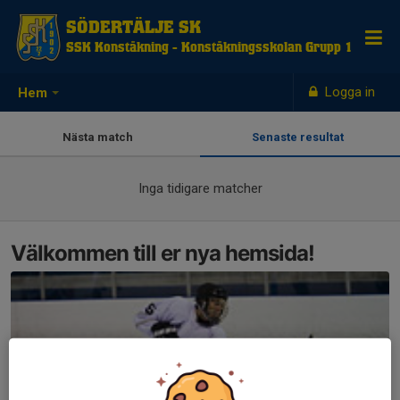
SÖDERTÄLJE SK
SSK Konståkning - Konståkningsskolan Grupp 1
Logga in
Hem
Nästa match
Senaste resultat
Inga tidigare matcher
Välkommen till er nya hemsida!