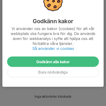
Godkänn kakor
Vi använder oss av kakor (cookies) för att vår
webbplats ska fungera bra för dig. De används
även för webbanalys i syfte att hjälpa oss att
Här hamnar automatiskt de senaste nyheterna på hemsidan. För
förbättra våra tjänster.
att kunna börja administrera hemsidan loggar du in högst upp till
Så använder vi cookies
höger.
Godkänn alla kakor
/Svenskalag.se
Bara nödvändiga
Kommande aktiviteter
Inga aktiviteter inbokade