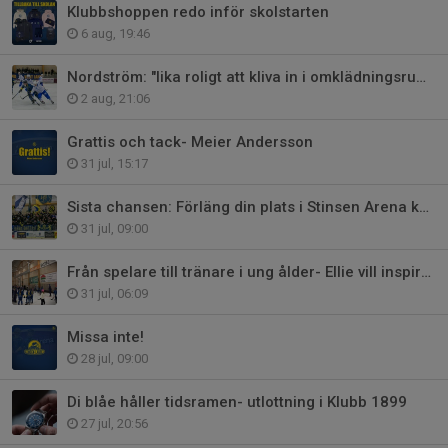
Klubbshoppen redo inför skolstarten
6 aug, 19:46
Nordström: "lika roligt att kliva in i omklädningsrummet varje gång"
2 aug, 21:06
Grattis och tack- Meier Andersson
31 jul, 15:17
Sista chansen: Förläng din plats i Stinsen Arena kommande säsong
31 jul, 09:00
Från spelare till tränare i ung ålder- Ellie vill inspirera andra
31 jul, 06:09
Missa inte!
28 jul, 09:00
Di blåe håller tidsramen- utlottning i Klubb 1899
27 jul, 20:56