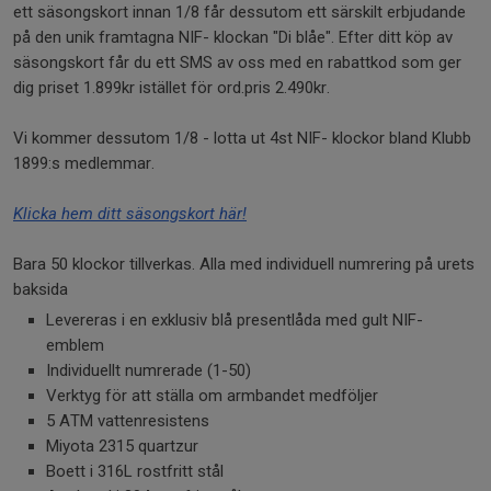
ett säsongskort innan 1/8 får dessutom ett särskilt erbjudande
på den unik framtagna NIF- klockan "Di blåe". Efter ditt köp av
säsongskort får du ett SMS av oss med en rabattkod som ger
dig priset 1.899kr istället för ord.pris 2.490kr.
Vi kommer dessutom 1/8 - lotta ut 4st NIF- klockor bland Klubb
1899:s medlemmar.
Klicka hem ditt säsongskort här!
Bara 50 klockor tillverkas. Alla med individuell numrering på urets
baksida
Levereras i en exklusiv blå presentlåda med gult NIF-
emblem
Individuellt numrerade (1-50)
Verktyg för att ställa om armbandet medföljer
5 ATM vattenresistens
Miyota 2315 quartzur
Boett i 316L rostfritt stål