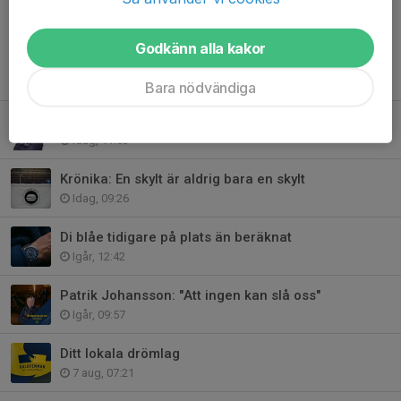
Godkänn alla kakor
Tidigare nyheter
Bara nödvändiga
Nya ordföranden här!
Idag, 11:53
Krönika: En skylt är aldrig bara en skylt
Idag, 09:26
Di blåe tidigare på plats än beräknat
Igår, 12:42
Patrik Johansson: "Att ingen kan slå oss"
Igår, 09:57
Ditt lokala drömlag
7 aug, 07:21