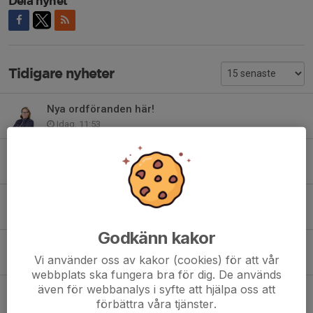
Dela nyhet
Tidigare nyheter
Nya ordföranden här!
Idag, 11:53
Krönika: En skylt är aldrig bara en skylt
Idag, 09:26
Di blåe tidigare på plats än beräknat
Igår, 12:42
Godkänn kakor
Patrik Johansson: "Att ingen kan slå oss"
Vi använder oss av kakor (cookies) för att vår
Igår, 09:57
webbplats ska fungera bra för dig. De används
även för webbanalys i syfte att hjälpa oss att
Ditt lokala drömlag
förbättra våra tjänster.
7 aug, 07:21