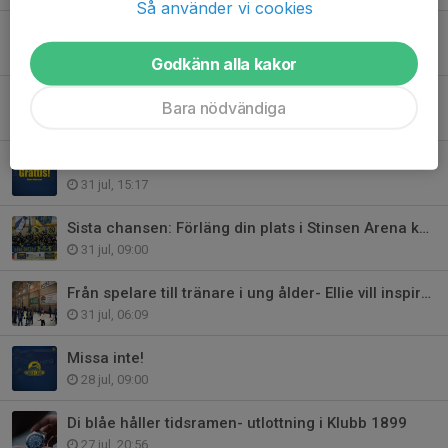
Så använder vi cookies
Klubbshoppen redo inför skolstarten
6 aug, 19:46
Godkänn alla kakor
Nordström: "lika roligt att kliva in i omklädningsrummet varje gång"
Bara nödvändiga
2 aug, 21:06
Grattis och tack- Meier Andersson
31 jul, 15:17
Sista chansen: Förläng din plats i Stinsen Arena kommande säsong
31 jul, 09:00
Från spelare till tränare i ung ålder- Ellie vill inspirera andra
31 jul, 06:09
Missa inte!
28 jul, 09:00
Di blåe håller tidsramen- utlottning i Klubb 1899
27 jul, 20:56