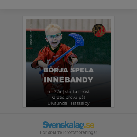
För
smarta
idrottsföreningar