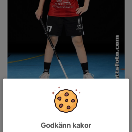
Ålder
16 år
Godkänn kakor