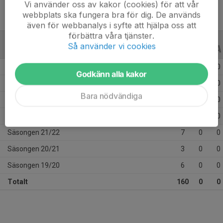
Vi använder oss av kakor (cookies) för att vår
webbplats ska fungera bra för dig. De används
även för webbanalys i syfte att hjälpa oss att
förbättra våra tjänster.
Så använder vi cookies
ALLA SERIER
ALLA ÅR
Säsongen 25/26
63
0
0
Godkänn alla kakor
Säsongen 24/25
24
0
0
Bara nödvändiga
Säsongen 23/24
29
0
0
Säsongen 22/23
28
0
0
Säsongen 21/22
7
0
0
Säsongen 20/21
3
0
0
Säsongen 19/20
6
0
0
Totalt
160
0
0