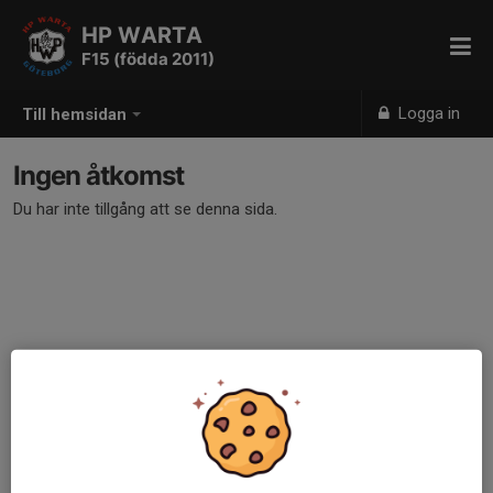
HP WARTA
F15 (födda 2011)
Logga in
Till hemsidan
Ingen åtkomst
Du har inte tillgång att se denna sida.