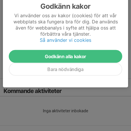
Godkänn kakor
Vi söker också ledare till gruppen, hör av dig till
Vi använder oss av kakor (cookies) för att vår
ungdom@hpwarta.se om du är intresserad.
webbplats ska fungera bra för dig. De används
även för webbanalys i syfte att hjälpa oss att
Träningstider säsongen 2025/26 är:
förbättra våra tjänster.
Så använder vi cookies
Måndagar 17:15 - 18:30 Ryaskolan ihop med Biskop
Lördagar 12:00 - 13:00 Toleredsskolan
Godkänn alla kakor
Bara nödvändiga
Varmt välkomna!
Kommande aktiviteter
Inga aktiviteter inbokade