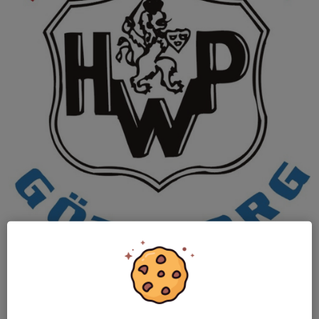
Om du har en tjej född 2017 som är sugen på att testa handboll
får du gärna fylla i formuläret via
denna länk
så får du all
information skickad till dig.